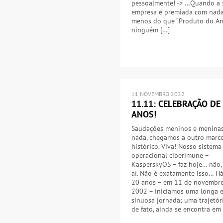
pessoalmente! -> …Quando a 
empresa é premiada com nad
menos do que “Produto do Ano
ninguém […]
11 NOVEMBRO 2022
11.11: CELEBRAÇÃO DE
ANOS!
Saudações meninos e meninas
nada, chegamos a outro marc
histórico. Viva! Nosso sistema
operacional ciberimune –
KasperskyOS – faz hoje… não,
aí. Não é exatamente isso… H
20 anos – em 11 de novembr
2002 – iniciamos uma longa 
sinuosa jornada; uma trajetór
de fato, ainda se encontra em