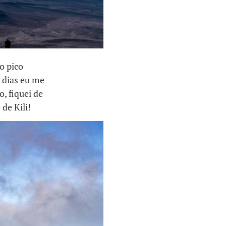
ao pico
 dias eu me
, fiquei de
de Kili!