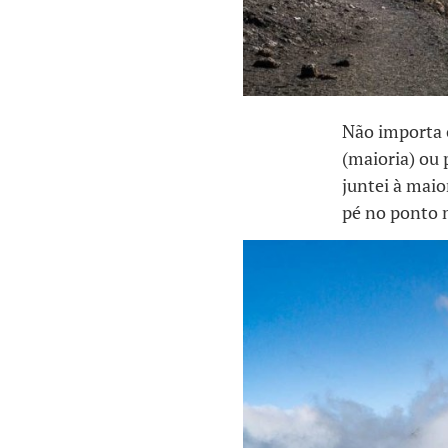
Não importa 
(maioria) ou
juntei à maio
pé no ponto m