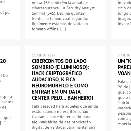
sua
nossa 15ª conferência anual de
inovad
a
cibersegurança – a Security Analyst
ciclo d
”, por
Summit (SAS). Décima quinta?!
longo d
Gente… o tempo voa! Segundo:
imagina
finalmente estamos de volta ao
invenç
formato offline, […]
21 JULHO 2022
5 JULHO
 20
CIBERCONTOS DO LADO
UM “
SOMBRIO (E LUMINOSO):
PARE
HACK CRIPTOGRÁFICO
VOAN
! Do
AUDACIOSO, K FICA
o
Fala ga
NEUROMÓRFICO E COMO
26 de 
ENTRAR EM UM DATA
que, p
 espera
CENTER PELO… BANHEIRO!
que o m
á exatos
“início
Fala pessoal! Para aqueles que ainda
o de
verdade
estão suando no escritório, não
e
pessoas
tiveram a sorte de ter saído para
ia que,
com al
algumas férias de desintoxicação
 […]
especia
digital de verdade, para manter sua