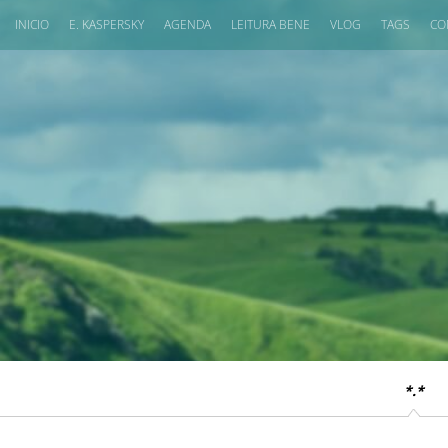
INICIO
E. KASPERSKY
AGENDA
LEITURA BENE
VLOG
TAGS
CO
*.*