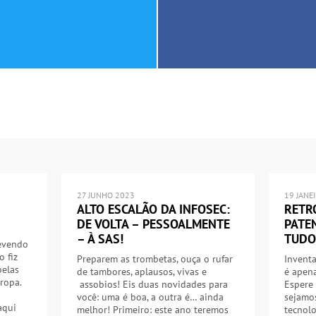
27 JUNHO 2023
19 JANE
ALTO ESCALÃO DA INFOSEC:
RETR
DE VOLTA – PESSOALMENTE
PATE
– À SAS!
TUDO
revendo
o fiz
Preparem as trombetas, ouça o rufar
Inventa
pelas
de tambores, aplausos, vivas e
é apen
ropa.
assobios! Eis duas novidades para
Espere 
você: uma é boa, a outra é… ainda
sejamo
aqui
melhor! Primeiro: este ano teremos
tecnolo