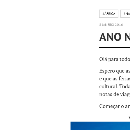
#ÁFRICA
#NA
8 JANEIRO 2016
ANO N
Olá para tod
Espero que as
e que as féri
cultural. Tod
notas de viag
Começar o an