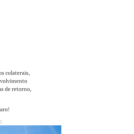
s colaterais,
envolvimento
as de retorno,
aro!
: