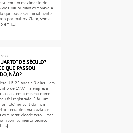
ora tem um movimento de
e vida muito mais complexo e
o que pode ser inicialmente
do por muitos. Claro, sem a
ão em […]
 2022
KUARTO” DE SÉCULO?
CE QUE PASSOU
DO, NÃO?
lera! Há 25 anos e 9 dias – em
junho de 1997 – a empresa
or acaso, tem o mesmo nome
eu foi registrada. E foi um
 humilde” no sentido mais
iro: cerca de uma dúzia de
 com rotatividade zero – mas
gum conhecimento técnico
l […]