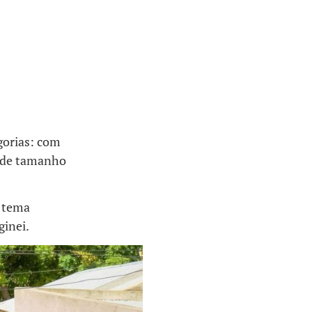
gorias: com
s de tamanho
o tema
ginei.