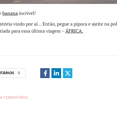
e
banana
incrível!
tória vindo por aí… Então, pegue a pipoca e ajeite na p
criada para essa última viagem –
ÁFRICA.
NTÁRIOS
0
UM COMENTÁRIO.