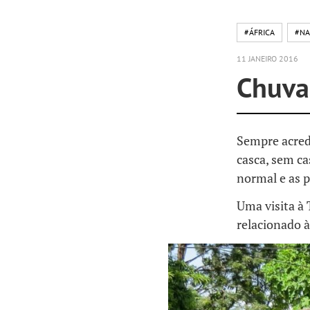
#ÁFRICA
#NA
11 JANEIRO 2016
Chuva
Sempre acred
casca, sem c
normal e as 
Uma visita à
relacionado 