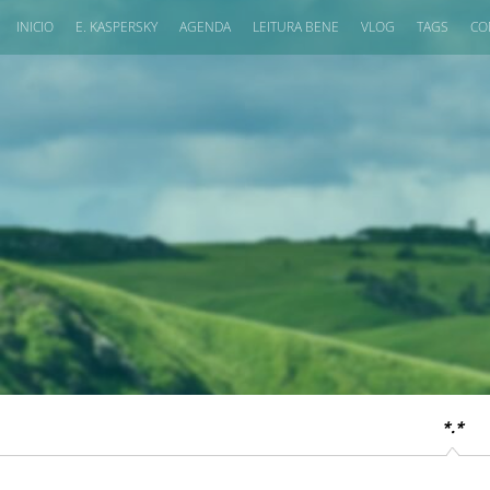
INICIO
E. KASPERSKY
AGENDA
LEITURA BENE
VLOG
TAGS
CO
*.*