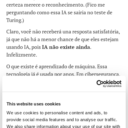
certeza merece o reconhecimento. (Fico me
perguntando como essa IA se sairia no teste de
Turing.)
Claro, você não receberá una resposta satisfatória,
já que não há a menor chance de que eles estejam
usando IA, pois
IA não existe ainda
.
Infelizmente.
O que existe é aprendizado de máquina. Essa
tecnologia já é usada por anos. Em cibersegurança,
robôs fazem grande parte do trabalho. Eles
encontram, identificam, analisam e criam
repelentes contra malwares, ainda os testam e
distribuem, tornando-os parte da proteção global.
This website uses cookies
Tudo isso ocorre centenas de milhares de vezes
We use cookies to personalise content and ads, to
por dia – automaticamente. Portanto, os robôs
provide social media features and to analyse our traffic.
We also share information about your use of our site with
estão sempre aprendendo, e a detecção está