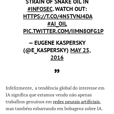
STRAIN OF SNAKE OIL IN
#INFOSEC
. WATCH OUT:
HTTPS://T.CO/4N5TVNJ4DA
#AI_OIL
PIC.TWITTER.COM/IIMN8OFG1P
— EUGENE KASPERSKY
(@E_KASPERSKY)
MAY 25,
2016
Infelizmente, a tendência global do interesse em
IA significa que estamos vendo não apenas
trabalhos genuínos em
redes neurais artificiais
,
mas também esbarrando em bobagens sobre IA.