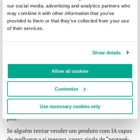
our social media, advertising and analytics partners who
constantemente se corrigindo e melhorando.
may combine it with other information that you’ve
Apenas uma pequena fração do trabalho precisa da
provided to them or that they’ve collected from your use
expertise humana.
of their services.
Alguém que tenta vender um produto usando IA
para tentar impressionar não faz ideia do que está
Show details
falando. Simples assim.
No fim, aprendizado de máquina é IA? Não. É
Allow all cookies
apenas um algoritmo de computador – no nosso
caso, algoritmos de alta qualidade, escritos com
Customize
alto grau de profissionalismo, talento e paixão pela
luta contra o cibercrime. Chamar isso de IA seria
Use necessary cookies only
enganação na melhor das hipóteses, ridículo na
pior.
Se alguém tentar vender um produto com IA capaz
de melhorar a si mesmo, capaz ainda de “protegê-