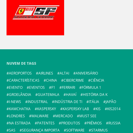
NUVEM DE TAGS
AEROPORTOS
AIRLINES
ALTAI
ANIVERSÁRIO
CARACTERÍSTICAS
CHINA
CIBERCRIME
CIÊNCIA
EVENTO
EVENTOS
F1
FERRARI
FÓRMULA 1
GROELÂNDIA
GUATEMALA
HAVAÍ
HISTÓRIA DA K
I-NEWS
INDUSTRIAL
INDÚSTRIA DE TI
ITÁLIA
JAPÃO
KAMCHATKA
KASPERSKY
KASPERSKY LAB
KIS
KIS2014
LONDRES
MALWARE
MERCADO
MUST SEE
NA ESTRADA
PATENTES
PRODUTOS
PRÊMIOS
RUSSIA
SAS
SEGURANÇA IMPORTA
SOFTWARE
STARMUS