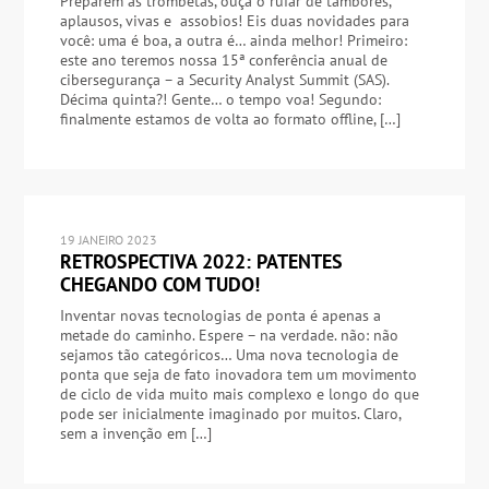
Preparem as trombetas, ouça o rufar de tambores,
aplausos, vivas e assobios! Eis duas novidades para
você: uma é boa, a outra é… ainda melhor! Primeiro:
este ano teremos nossa 15ª conferência anual de
cibersegurança – a Security Analyst Summit (SAS).
Décima quinta?! Gente… o tempo voa! Segundo:
finalmente estamos de volta ao formato offline, […]
19 JANEIRO 2023
RETROSPECTIVA 2022: PATENTES
CHEGANDO COM TUDO!
Inventar novas tecnologias de ponta é apenas a
metade do caminho. Espere – na verdade. não: não
sejamos tão categóricos… Uma nova tecnologia de
ponta que seja de fato inovadora tem um movimento
de ciclo de vida muito mais complexo e longo do que
pode ser inicialmente imaginado por muitos. Claro,
sem a invenção em […]