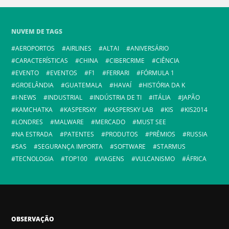
NUVEM DE TAGS
AEROPORTOS
AIRLINES
ALTAI
ANIVERSÁRIO
CARACTERÍSTICAS
CHINA
CIBERCRIME
CIÊNCIA
EVENTO
EVENTOS
F1
FERRARI
FÓRMULA 1
GROELÂNDIA
GUATEMALA
HAVAÍ
HISTÓRIA DA K
I-NEWS
INDUSTRIAL
INDÚSTRIA DE TI
ITÁLIA
JAPÃO
KAMCHATKA
KASPERSKY
KASPERSKY LAB
KIS
KIS2014
LONDRES
MALWARE
MERCADO
MUST SEE
NA ESTRADA
PATENTES
PRODUTOS
PRÊMIOS
RUSSIA
SAS
SEGURANÇA IMPORTA
SOFTWARE
STARMUS
TECNOLOGIA
TOP100
VIAGENS
VULCANISMO
ÁFRICA
OBSERVAÇÃO