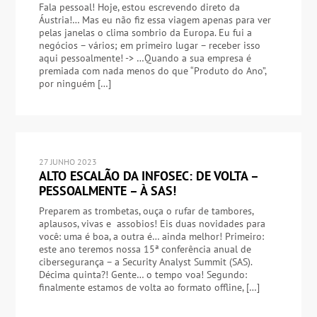
Fala pessoal! Hoje, estou escrevendo direto da
Áustria!… Mas eu não fiz essa viagem apenas para ver
pelas janelas o clima sombrio da Europa. Eu fui a
negócios – vários; em primeiro lugar – receber isso
aqui pessoalmente! -> …Quando a sua empresa é
premiada com nada menos do que “Produto do Ano”,
por ninguém […]
27 JUNHO 2023
ALTO ESCALÃO DA INFOSEC: DE VOLTA –
PESSOALMENTE – À SAS!
Preparem as trombetas, ouça o rufar de tambores,
aplausos, vivas e assobios! Eis duas novidades para
você: uma é boa, a outra é… ainda melhor! Primeiro:
este ano teremos nossa 15ª conferência anual de
cibersegurança – a Security Analyst Summit (SAS).
Décima quinta?! Gente… o tempo voa! Segundo:
finalmente estamos de volta ao formato offline, […]