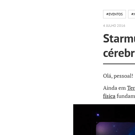
#EVENTOS
#
4 JULHO 2016
Starm
céreb
Olá, pessoal!
Ainda em
Ten
física
fundame