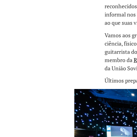
reconhecidos
informal nos 
ao que suas 
Vamos aos g
ciência, físi
guitarrista d
membro da
R
da União Sov
Últimos prepa