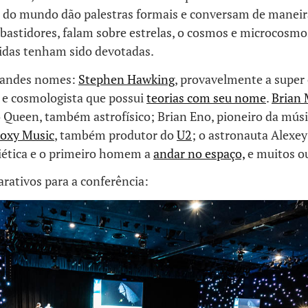
 do mundo dão palestras formais e conversam de manei
bastidores, falam sobre estrelas, o cosmos e microcosmos,
vidas tenham sido devotadas.
randes nomes:
Stephen Hawking
, provavelmente a super 
co e cosmologista que possui
teorias com seu nome
.
Brian
o Queen, também astrofísico; Brian Eno, pioneiro da mús
oxy Music
, também produtor do
U2
; o astronauta Alexey
iética e o primeiro homem a
andar no espaço,
e muitos o
rativos para a conferência: