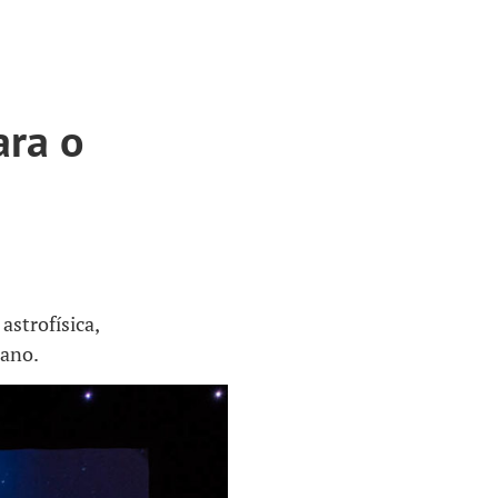
ara o
astrofísica,
 ano.