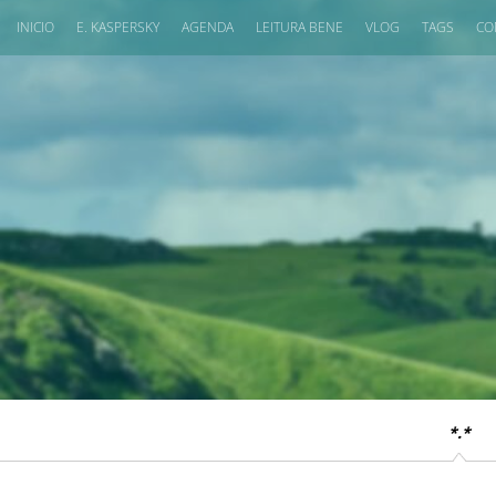
INICIO
E. KASPERSKY
AGENDA
LEITURA BENE
VLOG
TAGS
CO
*.*