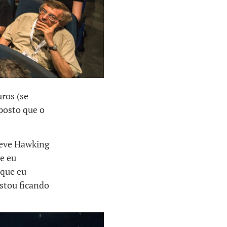
ros (se
posto que o
teve Hawking
ue eu
 que eu
estou ficando