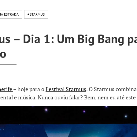
NA ESTRADA
#STARMUS
us – Dia 1: Um Big Bang p
ro
erife
– hoje para o
Festival Starmus
. O Starmus combina 
ntal e música. Nunca ouviu falar? Bem, nem eu até este