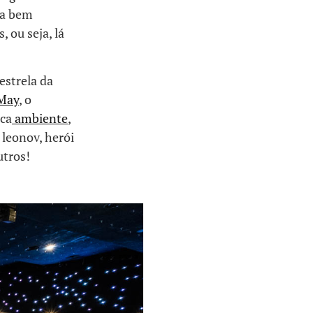
ra bem
 ou seja, lá
estrela da
 May
, o
ica
ambiente
,
 leonov, herói
utros!