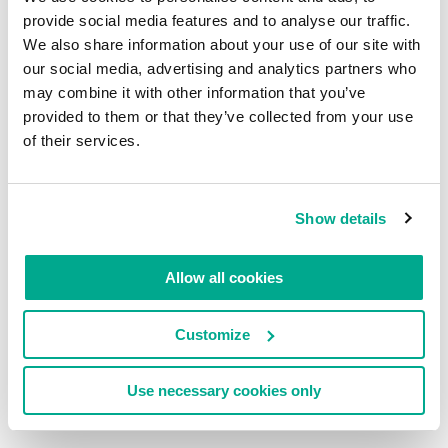
Prepare-se para muitas fotos desses belos
provide social media features and to analyse our traffic.
brutamontes!
We also share information about your use of our site with
our social media, advertising and analytics partners who
Enquanto isso…
may combine it with other information that you’ve
provided to them or that they’ve collected from your use
of their services.
Show details
LEIA COMENTÁRIOS
0
Allow all cookies
DEIXE UM COMENTÁRIO.
Customize
Use necessary cookies only