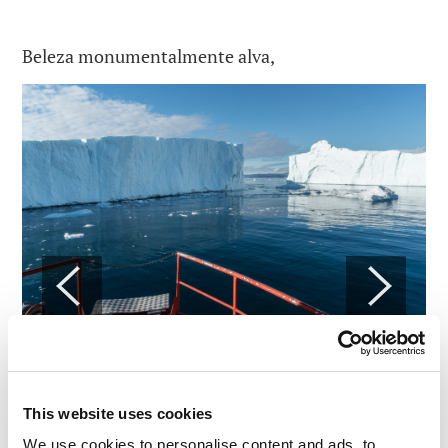
Beleza monumentalmente alva,
Continua…
This website uses cookies
We use cookies to personalise content and ads, to