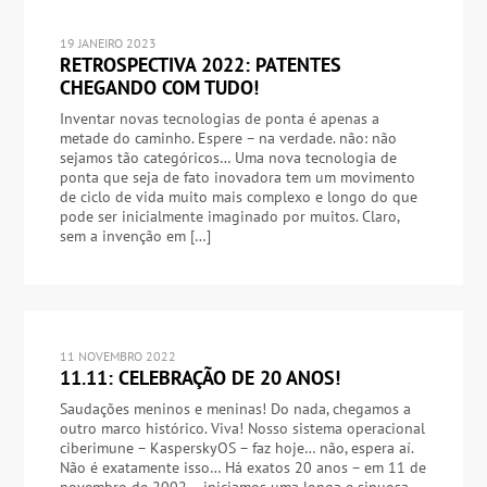
19 JANEIRO 2023
RETROSPECTIVA 2022: PATENTES
CHEGANDO COM TUDO!
Inventar novas tecnologias de ponta é apenas a
metade do caminho. Espere – na verdade. não: não
sejamos tão categóricos… Uma nova tecnologia de
ponta que seja de fato inovadora tem um movimento
de ciclo de vida muito mais complexo e longo do que
pode ser inicialmente imaginado por muitos. Claro,
sem a invenção em […]
11 NOVEMBRO 2022
11.11: CELEBRAÇÃO DE 20 ANOS!
Saudações meninos e meninas! Do nada, chegamos a
outro marco histórico. Viva! Nosso sistema operacional
ciberimune – KasperskyOS – faz hoje… não, espera aí.
Não é exatamente isso… Há exatos 20 anos – em 11 de
novembro de 2002 – iniciamos uma longa e sinuosa