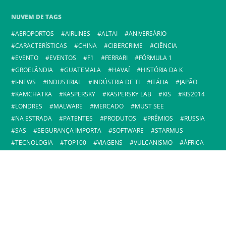
NUVEM DE TAGS
AEROPORTOS
AIRLINES
ALTAI
ANIVERSÁRIO
CARACTERÍSTICAS
CHINA
CIBERCRIME
CIÊNCIA
EVENTO
EVENTOS
F1
FERRARI
FÓRMULA 1
GROELÂNDIA
GUATEMALA
HAVAÍ
HISTÓRIA DA K
I-NEWS
INDUSTRIAL
INDÚSTRIA DE TI
ITÁLIA
JAPÃO
KAMCHATKA
KASPERSKY
KASPERSKY LAB
KIS
KIS2014
LONDRES
MALWARE
MERCADO
MUST SEE
NA ESTRADA
PATENTES
PRODUTOS
PRÊMIOS
RUSSIA
SAS
SEGURANÇA IMPORTA
SOFTWARE
STARMUS
TECNOLOGIA
TOP100
VIAGENS
VULCANISMO
ÁFRICA
OBSERVAÇÃO
Este blog reflete a opinião pessoal de Eugene Kaspersky, não a da
empresa