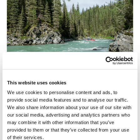
Até o sol estava aliviado ao ponto de aparecer no
céu uma vez que passamos das corredeiras.
This website uses cookies
We use cookies to personalise content and ads, to
provide social media features and to analyse our traffic.
We also share information about your use of our site with
our social media, advertising and analytics partners who
may combine it with other information that you’ve
provided to them or that they’ve collected from your use
of their services.