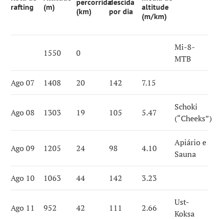
percorrida
descida
rafting
(m)
altitude
(km)
por dia
(m/km)
Mi-8-
1550
0
MTB
Ago 07
1408
20
142
7.15
Schoki
Ago 08
1303
19
105
5.47
(“Cheeks”)
Apiário e
Ago 09
1205
24
98
4.10
Sauna
Ago 10
1063
44
142
3.23
Ust-
Ago 11
952
42
111
2.66
Koksa