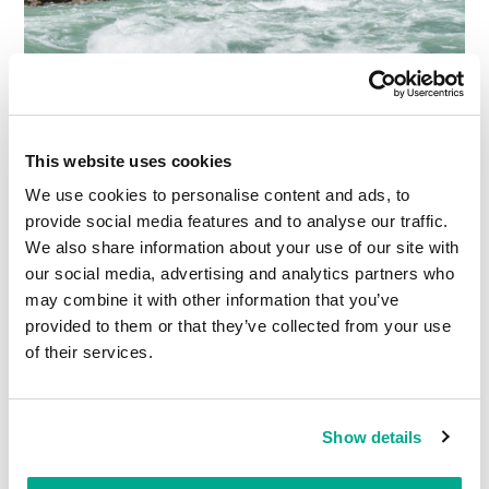
This website uses cookies
We use cookies to personalise content and ads, to
provide social media features and to analyse our traffic.
We also share information about your use of our site with
our social media, advertising and analytics partners who
Mas já deu de observar – hora de cair na água. E foi
may combine it with other information that you’ve
isso que fizemos, sem grandes incidentes.
provided to them or that they’ve collected from your use
of their services.
Show details