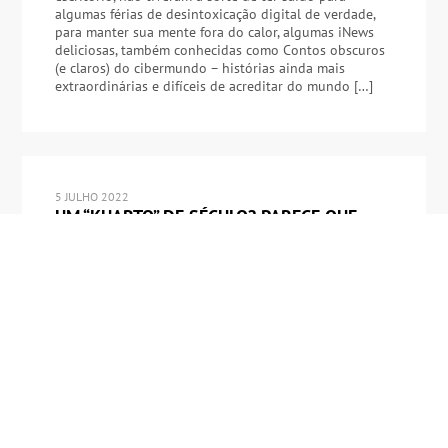
algumas férias de desintoxicação digital de verdade,
para manter sua mente fora do calor, algumas iNews
deliciosas, também conhecidas como Contos obscuros
(e claros) do cibermundo – histórias ainda mais
extraordinárias e difíceis de acreditar do mundo […]
5 JULHO 2022
UM “KUARTO” DE SÉCULO? PARECE QUE
PASSOU VOANDO, NÃO?
Fala galera! Há 25 anos e 9 dias – em 26 de junho de
1997 – a empresa que, por acaso, tem o mesmo nome
que o meu foi registrada. E foi um “início humilde” no
sentido mais verdadeiro: cerca de uma dúzia de
pessoas com rotatividade zero – mas com algum
conhecimento técnico especial […]
MAIS