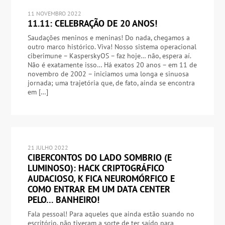
11 NOVEMBRO 2022
11.11: CELEBRAÇÃO DE 20 ANOS!
Saudações meninos e meninas! Do nada, chegamos a
outro marco histórico. Viva! Nosso sistema operacional
ciberimune – KasperskyOS – faz hoje… não, espera aí.
Não é exatamente isso… Há exatos 20 anos – em 11 de
novembro de 2002 – iniciamos uma longa e sinuosa
jornada; uma trajetória que, de fato, ainda se encontra
em […]
21 JULHO 2022
CIBERCONTOS DO LADO SOMBRIO (E
LUMINOSO): HACK CRIPTOGRÁFICO
AUDACIOSO, K FICA NEUROMÓRFICO E
COMO ENTRAR EM UM DATA CENTER
PELO… BANHEIRO!
Fala pessoal! Para aqueles que ainda estão suando no
escritório, não tiveram a sorte de ter saído para