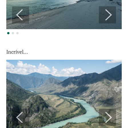
Incrível
…