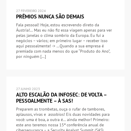
27 FEVEREIRO 2024
PRÊMIOS NUNCA SÃO DEMAIS
Fala pessoal! Hoje, estou escrevendo direto da
Áustria!… Mas eu não fiz essa viagem apenas para ver
pelas janelas o clima sombrio da Europa. Eu fui a
negócios – vários; em primeiro lugar – receber isso
aqui pessoalmente! -> …Quando a sua empresa é
premiada com nada menos do que “Produto do Ano”,
por ninguém […]
27 JUNHO 2023
ALTO ESCALÃO DA INFOSEC: DE VOLTA –
PESSOALMENTE – À SAS!
Preparem as trombetas, ouça o rufar de tambores,
aplausos, vivas e assobios! Eis duas novidades para
você: uma é boa, a outra é… ainda melhor! Primeiro:
este ano teremos nossa 15ª conferência anual de
cibersegurança – a Security Analyst Summit (SAS).