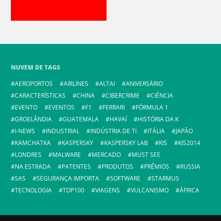
NUVEM DE TAGS
AEROPORTOS
AIRLINES
ALTAI
ANIVERSÁRIO
CARACTERÍSTICAS
CHINA
CIBERCRIME
CIÊNCIA
EVENTO
EVENTOS
F1
FERRARI
FÓRMULA 1
GROELÂNDIA
GUATEMALA
HAVAÍ
HISTÓRIA DA K
I-NEWS
INDUSTRIAL
INDÚSTRIA DE TI
ITÁLIA
JAPÃO
KAMCHATKA
KASPERSKY
KASPERSKY LAB
KIS
KIS2014
LONDRES
MALWARE
MERCADO
MUST SEE
NA ESTRADA
PATENTES
PRODUTOS
PRÊMIOS
RUSSIA
SAS
SEGURANÇA IMPORTA
SOFTWARE
STARMUS
TECNOLOGIA
TOP100
VIAGENS
VULCANISMO
ÁFRICA