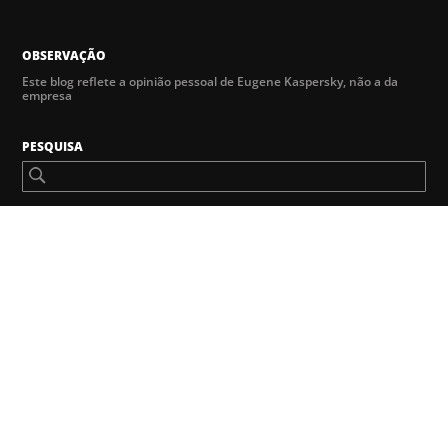
OBSERVAÇÃO
Este blog reflete a opinião pessoal de Eugene Kaspersky, não a da
empresa
PESQUISA
ARQUIVO
SELECIONAR MÊS
Entrevistas selecionadas
O próximo alvo dos hackers pode ser sua SmarTV, diz expert
em segurança