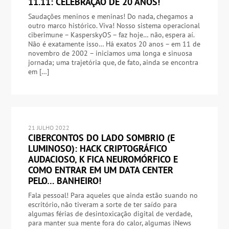
11.11: CELEBRAÇÃO DE 20 ANOS!
Saudações meninos e meninas! Do nada, chegamos a
outro marco histórico. Viva! Nosso sistema operacional
ciberimune – KasperskyOS – faz hoje… não, espera aí.
Não é exatamente isso… Há exatos 20 anos – em 11 de
novembro de 2002 – iniciamos uma longa e sinuosa
jornada; uma trajetória que, de fato, ainda se encontra
em […]
21 JULHO 2022
CIBERCONTOS DO LADO SOMBRIO (E
LUMINOSO): HACK CRIPTOGRÁFICO
AUDACIOSO, K FICA NEUROMÓRFICO E
COMO ENTRAR EM UM DATA CENTER
PELO… BANHEIRO!
Fala pessoal! Para aqueles que ainda estão suando no
escritório, não tiveram a sorte de ter saído para
algumas férias de desintoxicação digital de verdade,
para manter sua mente fora do calor, algumas iNews