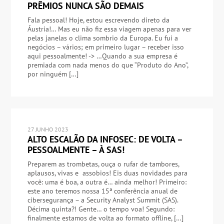
PRÊMIOS NUNCA SÃO DEMAIS
Fala pessoal! Hoje, estou escrevendo direto da
Áustria!… Mas eu não fiz essa viagem apenas para ver
pelas janelas o clima sombrio da Europa. Eu fui a
negócios – vários; em primeiro lugar – receber isso
aqui pessoalmente! -> …Quando a sua empresa é
premiada com nada menos do que “Produto do Ano”,
por ninguém […]
27 JUNHO 2023
ALTO ESCALÃO DA INFOSEC: DE VOLTA –
PESSOALMENTE – À SAS!
Preparem as trombetas, ouça o rufar de tambores,
aplausos, vivas e assobios! Eis duas novidades para
você: uma é boa, a outra é… ainda melhor! Primeiro:
este ano teremos nossa 15ª conferência anual de
cibersegurança – a Security Analyst Summit (SAS).
Décima quinta?! Gente… o tempo voa! Segundo:
finalmente estamos de volta ao formato offline, […]