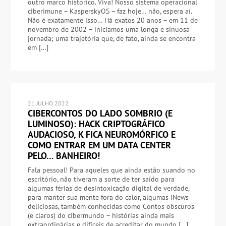
outro marco histórico. Viva! Nosso sistema operacional
ciberimune – KasperskyOS – faz hoje… não, espera aí.
Não é exatamente isso… Há exatos 20 anos – em 11 de
novembro de 2002 – iniciamos uma longa e sinuosa
jornada; uma trajetória que, de fato, ainda se encontra
em […]
21 JULHO 2022
CIBERCONTOS DO LADO SOMBRIO (E
LUMINOSO): HACK CRIPTOGRÁFICO
AUDACIOSO, K FICA NEUROMÓRFICO E
COMO ENTRAR EM UM DATA CENTER
PELO… BANHEIRO!
Fala pessoal! Para aqueles que ainda estão suando no
escritório, não tiveram a sorte de ter saído para
algumas férias de desintoxicação digital de verdade,
para manter sua mente fora do calor, algumas iNews
deliciosas, também conhecidas como Contos obscuros
(e claros) do cibermundo – histórias ainda mais
extraordinárias e difíceis de acreditar do mundo […]