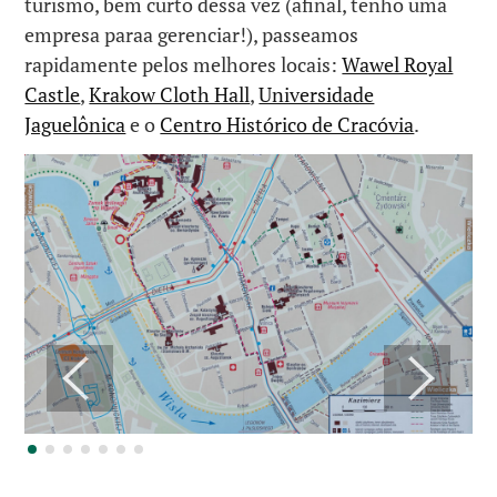
turismo, bem curto dessa vez (afinal, tenho uma
empresa paraa gerenciar!), passeamos
rapidamente pelos melhores locais:
Wawel Royal
Castle
,
Krakow Cloth Hall
,
Universidade
Jaguelônica
e o
Centro Histórico de Cracóvia
.