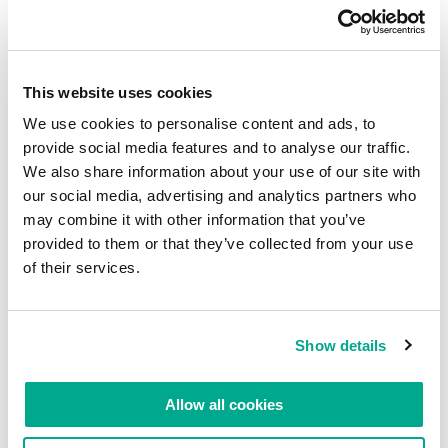
This website uses cookies
We use cookies to personalise content and ads, to
provide social media features and to analyse our traffic.
We also share information about your use of our site with
our social media, advertising and analytics partners who
may combine it with other information that you’ve
provided to them or that they’ve collected from your use
of their services.
Existem diversas capelas ao redor da Catedral de
Wawel. Aparentemente, cada rei que se prezasse
Show details
tinha que construir uma em sua própria
homenagem. Cada uma dessas capelas foi
Allow all cookies
construída no estilo arquitetônico em voga na