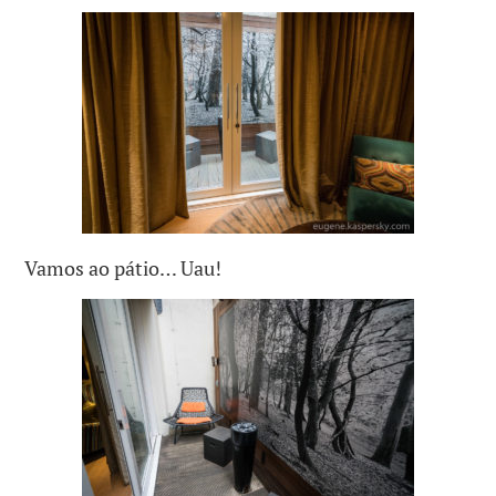
Vamos ao pátio… Uau!