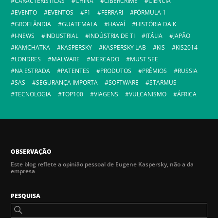
CARACTERÍSTICAS
CHINA
CIBERCRIME
CIÊNCIA
EVENTO
EVENTOS
F1
FERRARI
FÓRMULA 1
GROELÂNDIA
GUATEMALA
HAVAÍ
HISTÓRIA DA K
I-NEWS
INDUSTRIAL
INDÚSTRIA DE TI
ITÁLIA
JAPÃO
KAMCHATKA
KASPERSKY
KASPERSKY LAB
KIS
KIS2014
LONDRES
MALWARE
MERCADO
MUST SEE
NA ESTRADA
PATENTES
PRODUTOS
PRÊMIOS
RUSSIA
SAS
SEGURANÇA IMPORTA
SOFTWARE
STARMUS
TECNOLOGIA
TOP100
VIAGENS
VULCANISMO
ÁFRICA
OBSERVAÇÃO
Este blog reflete a opinião pessoal de Eugene Kaspersky, não a da
empresa
PESQUISA