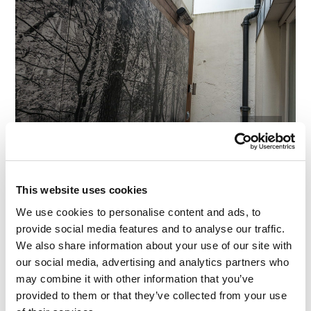
This website uses cookies
We use cookies to personalise content and ads, to
Isso é tudo por hoje. Eu disse que hoje seria rápido.
provide social media features and to analyse our traffic.
Bem, o tempo estava típico da Inglaterra, então é
We also share information about your use of our site with
melhor não ficar de bobeira. Hora de voltar para
our social media, advertising and analytics partners who
may combine it with other information that you’ve
casa (onde o tempo também está tipicamente
provided to them or that they’ve collected from your use
britânico.) Voltamos amanhã, pessoal!…