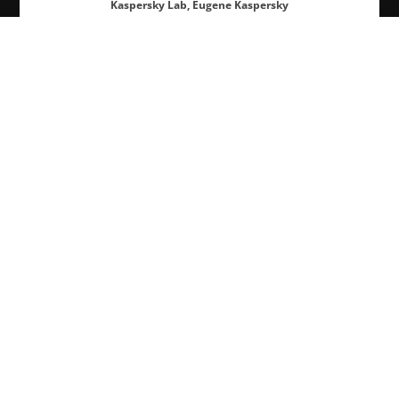
Kaspersky Lab, Eugene Kaspersky
TAGS
*.*
BUZZ
EVENTOS
SEGURANÇA IMPORTA
NOTAS DE VIAGENS