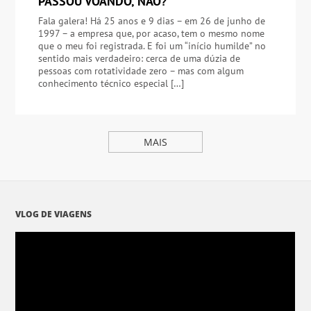
PASSOU VOANDO, NÃO?
Fala galera! Há 25 anos e 9 dias – em 26 de junho de
1997 – a empresa que, por acaso, tem o mesmo nome
que o meu foi registrada. E foi um “início humilde” no
sentido mais verdadeiro: cerca de uma dúzia de
pessoas com rotatividade zero – mas com algum
conhecimento técnico especial […]
MAIS
VLOG DE VIAGENS