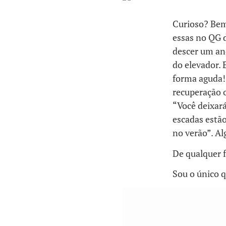
Curioso? Bem
essas no QG 
descer um an
do elevador. 
forma aguda!
recuperação 
“Você deixará
escadas estã
no verão”. Al
De qualquer 
Sou o único 