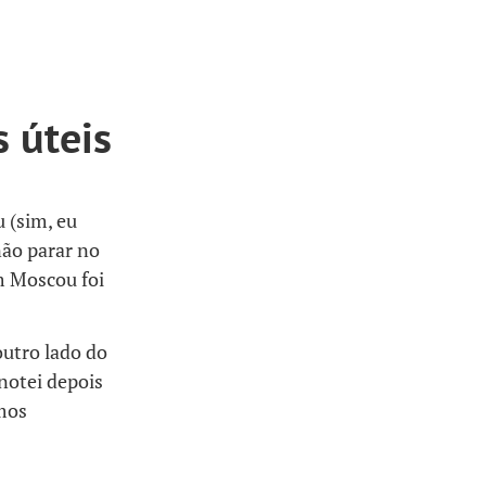
 úteis
 (sim, eu
não parar no
m Moscou foi
outro lado do
 notei depois
amos