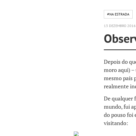
#NA ESTRADA
13 DEZEMBRO 2016
Observ
Depois do qu
moro aqui) –
mesmo país p
realmente inc
De qualquer f
mundo, fui ap
do pouso foi 
visitando: