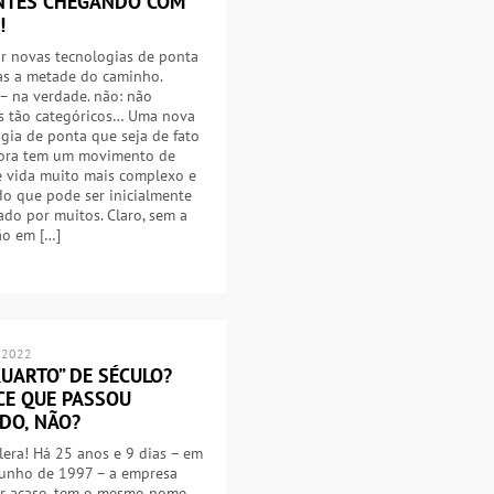
NTES CHEGANDO COM
!
r novas tecnologias de ponta
as a metade do caminho.
– na verdade. não: não
s tão categóricos… Uma nova
gia de ponta que seja de fato
ora tem um movimento de
e vida muito mais complexo e
o que pode ser inicialmente
do por muitos. Claro, sem a
ão em […]
 2022
KUARTO” DE SÉCULO?
CE QUE PASSOU
DO, NÃO?
lera! Há 25 anos e 9 dias – em
junho de 1997 – a empresa
or acaso, tem o mesmo nome