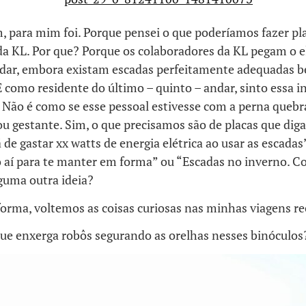
, para mim foi. Porque pensei o que poderíamos fazer p
da KL. Por que? Porque os colaboradores da KL pegam o e
dar, embora existam escadas perfeitamente adequadas b
E como residente do último – quinto – andar, sinto essa i
 Não é como se esse pessoal estivesse com a perna queb
ou gestante. Sim, o que precisamos são de placas que di
 de gastar xx watts de energia elétrica ao usar as escadas
o aí para te manter em forma” ou “Escadas no inverno. C
guma outra ideia?
forma, voltemos as coisas curiosas nas minhas viagens r
que enxerga robôs segurando as orelhas nesses binóculos