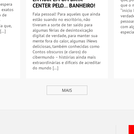
 espera
CENTER PELO… BANHEIRO!
que o m
á exatos
“início
Fala pessoal! Para aqueles que ainda
o de
verdade
estão suando no escritório, não
e
pessoas
tiveram a sorte de ter saído para
ia que,
com al
algumas férias de desintoxicação
 […]
especia
digital de verdade, para manter sua
mente fora do calor, algumas iNews
deliciosas, também conhecidas como
Contos obscuros (e claros) do
cibermundo – histórias ainda mais
extraordinárias e difíceis de acreditar
do mundo […]
MAIS