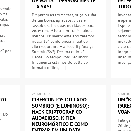
DE VOLTA – PESSOALMENTE
PATE
– À SAS!
TUDO
revendo
o fiz
Preparem as trombetas, ouça o rufar
Inventa
pelas
de tambores, aplausos, vivas e
é apen
ropa.
assobios! Eis duas novidades para
Espere 
você: uma é boa, a outra é… ainda
sejamo
aqui
melhor! Primeiro: este ano teremos
tecnolo
sua
nossa 15ª conferência anual de
inovad
a
cibersegurança – a Security Analyst
ciclo d
”, por
Summit (SAS). Décima quinta?!
longo d
Gente… o tempo voa! Segundo:
imagina
finalmente estamos de volta ao
invenç
formato offline, […]
21 JULHO 2022
5 JULHO
 20
CIBERCONTOS DO LADO
UM “
SOMBRIO (E LUMINOSO):
PARE
HACK CRIPTOGRÁFICO
VOAN
! Do
AUDACIOSO, K FICA
o
Fala ga
NEUROMÓRFICO E COMO
26 de 
ENTRAR EM UM DATA
que, p