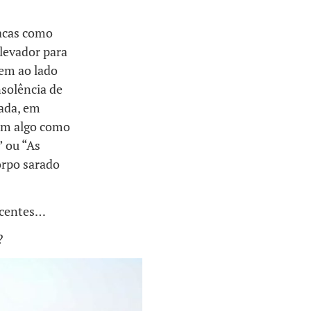
lacas como
levador para
em ao lado
nsolência de
rada, em
gam algo como
” ou “As
orpo sarado
ecentes…
?