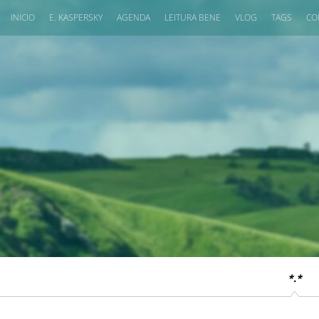
INICIO
E. KASPERSKY
AGENDA
LEITURA BENE
VLOG
TAGS
CO
*.*