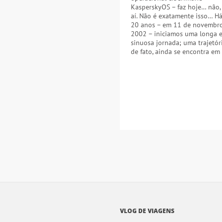
KasperskyOS – faz hoje… não,
aí. Não é exatamente isso… H
20 anos – em 11 de novembr
2002 – iniciamos uma longa 
sinuosa jornada; uma trajetór
de fato, ainda se encontra em
VLOG DE VIAGENS