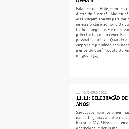
DEMAIS
Fala pessoal! Hoje, estou esc
direto da Áustria!… Mas eu nã
essa viagem apenas para ver 
janelas o clima sombrio da Eu
Eu fui a negócios – vários; em
primeiro lugar – receber isso 
pessoalmente! -> …Quando a 
empresa é premiada com nad
menos do que “Produto do Ano
ninguém […]
11 NOVEMBRO 2022
11.11: CELEBRAÇÃO DE
ANOS!
Saudações meninos e meninas
nada, chegamos a outro marc
histórico. Viva! Nosso sistema
operacional ciberimune –