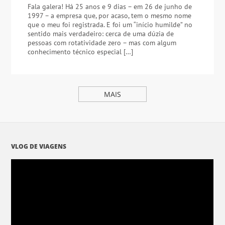
Fala galera! Há 25 anos e 9 dias – em 26 de junho de
1997 – a empresa que, por acaso, tem o mesmo nome
que o meu foi registrada. E foi um “início humilde” no
sentido mais verdadeiro: cerca de uma dúzia de
pessoas com rotatividade zero – mas com algum
conhecimento técnico especial […]
MAIS
VLOG DE VIAGENS