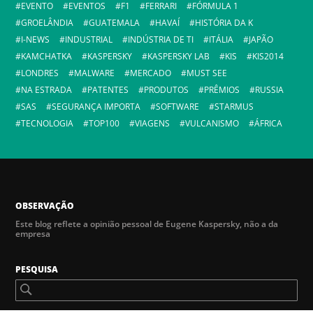
EVENTO
EVENTOS
F1
FERRARI
FÓRMULA 1
GROELÂNDIA
GUATEMALA
HAVAÍ
HISTÓRIA DA K
I-NEWS
INDUSTRIAL
INDÚSTRIA DE TI
ITÁLIA
JAPÃO
KAMCHATKA
KASPERSKY
KASPERSKY LAB
KIS
KIS2014
LONDRES
MALWARE
MERCADO
MUST SEE
NA ESTRADA
PATENTES
PRODUTOS
PRÊMIOS
RUSSIA
SAS
SEGURANÇA IMPORTA
SOFTWARE
STARMUS
TECNOLOGIA
TOP100
VIAGENS
VULCANISMO
ÁFRICA
OBSERVAÇÃO
Este blog reflete a opinião pessoal de Eugene Kaspersky, não a da
empresa
PESQUISA