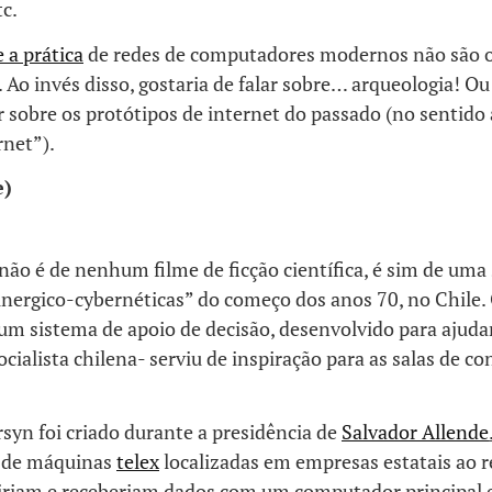
tc.
e a prática
de redes de computadores modernos não são o
. Ao invés disso, gostaria de falar sobre… arqueologia! Ou
r sobre os protótipos de internet do passado (no sentido
rnet”).
e)
não é de nenhum filme de ficção científica, é sim de uma 
inergico-cybernéticas” do começo dos anos 70, no Chile.
um sistema de apoio de decisão, desenvolvido para ajudar
cialista chilena- serviu de inspiração para as salas de co
syn foi criado durante a presidência de
Salvador Allende
 de máquinas
telex
localizadas em empresas estatais ao r
iriam e receberiam dados com um computador principal 