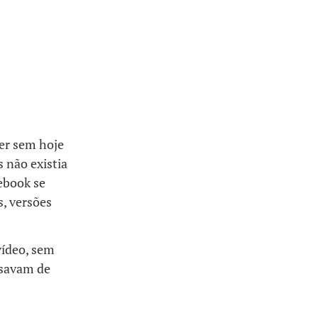
er sem hoje
 não existia
ebook se
s, versões
vídeo, sem
ssavam de