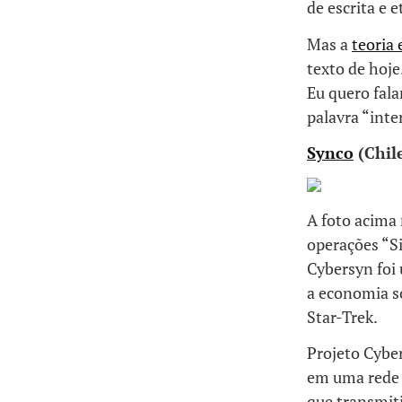
de escrita e e
Mas a
teoria 
texto de hoje
Eu quero fala
palavra “inte
Synco
(Chil
A foto acima 
operações “S
Cybersyn foi 
a economia so
Star-Trek.
Projeto Cyber
em uma rede
que transmit