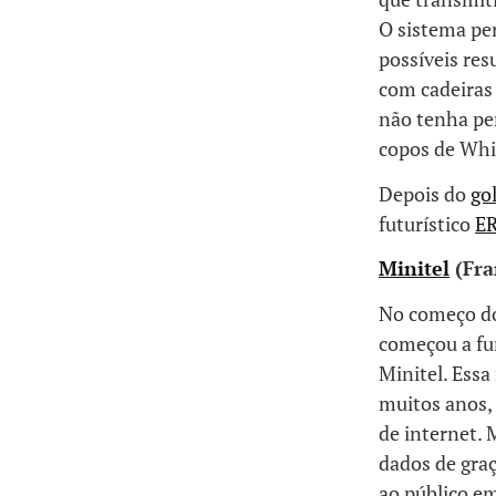
O sistema pe
possíveis res
com cadeiras
não tenha pe
copos de Whi
Depois do
go
futurístico
E
Minitel
(Fra
No começo do
começou a fun
Minitel. Ess
muitos anos,
de internet.
dados de gra
ao público e