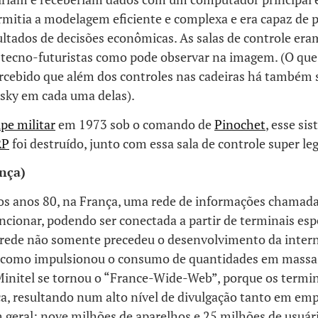
rmitia a modelagem eficiente e complexa e era capaz de 
ultados de decisões econômicas. As salas de controle er
 tecno-futuristas como pode observar na imagem. (O que
rcebido que além dos controles nas cadeiras há também 
sky em cada uma delas).
lpe militar
em 1973 sob o comando de
Pinochet
, esse si
RP
foi destruído, junto com essa sala de controle super leg
nça)
s anos 80, na França, uma rede de informações chamada 
cionar, podendo ser conectada a partir de terminais esp
a rede não somente precedeu o desenvolvimento da inter
 como impulsionou o consumo de quantidades em massa 
 Minitel se tornou o “France-Wide-Web”, porque os termi
ça, resultando num alto nível de divulgação tanto em em
m geral: nove milhões de aparelhos e 25 milhões de usuá