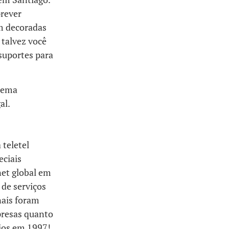
prever
am decoradas
 talvez você
suportes para
stema
al.
teletel
eciais
net global em
de serviços
nais foram
presas quanto
rios em 1997!