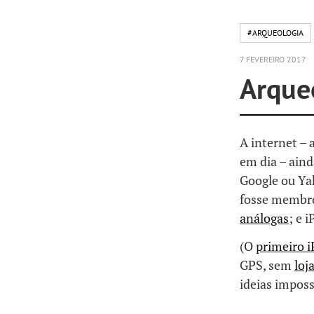
#ARQUEOLOGIA
7 FEVEREIRO 2017
Arqueo
A internet –
em dia – ain
Google ou Ya
fosse membro 
análogas
; e 
(O
primeiro 
GPS, sem
loj
ideias imposs