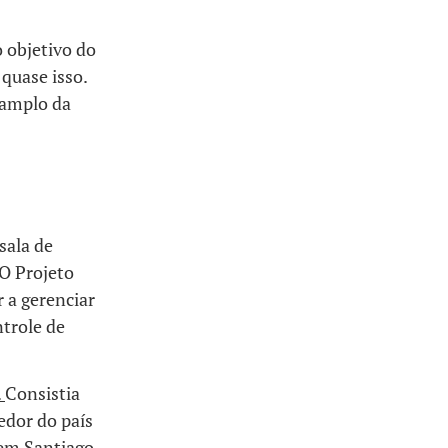
 objetivo do
 quase isso.
 amplo da
sala de
 O Projeto
 a gerenciar
ntrole de
.
Consistia
edor do país
em Santiago.