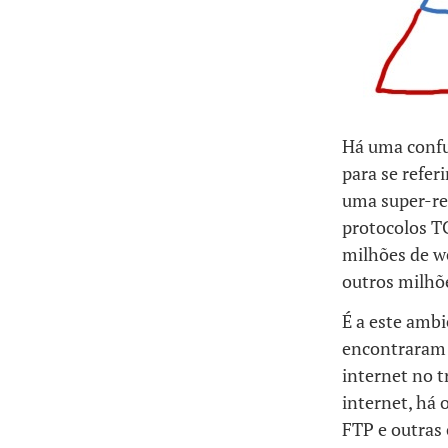
Há uma confus
para se refer
uma super-re
protocolos T
milhões de w
outros milhõe
É a este amb
encontraram 
internet no t
internet, há 
FTP e outras 