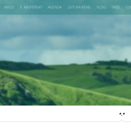
INICIO
E. KASPERSKY
AGENDA
LEITURA BENE
VLOG
TAGS
CO
*.*