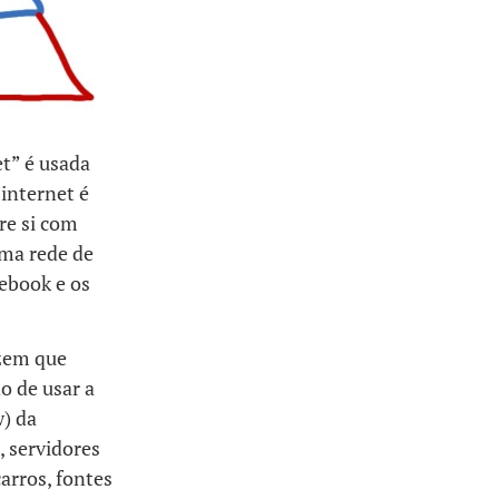
t” é usada
 internet é
re si com
uma rede de
ebook e os
izem que
o de usar a
w) da
, servidores
arros, fontes