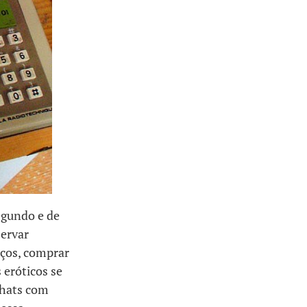
egundo e de
servar
iços, comprar
 eróticos se
chats com