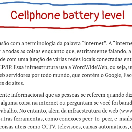
ão com a terminologia da palavra “internet”. A “interne
ir a todas as coisas enquanto que, estritamente falando, a
de com uma junção de várias redes locais conectadas ent
CP/IP. Essa infraestrutura usa a WordWideWeb, ou seja, 
eb servidores por todo mundo, que contém o Google, Fac
s de sites.
iente informacional que as pessoas se referem quando d
alguma coisa na internet ou perguntam se você foi banid
rabalho. No entanto, além da infraestrutura de web (ww
outras ferramentas, como conexões peer-to-peer, e-mails
coisas uteis como CCTV, televisões, caixas automáticos, c