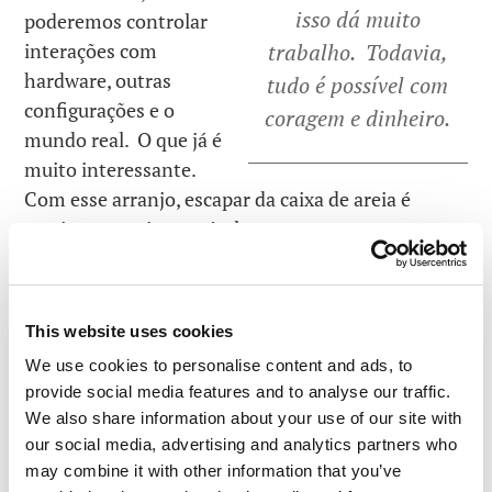
isso dá muito
poderemos controlar
interações com
trabalho. Todavia,
hardware, outras
tudo é possível com
configurações e o
coragem e dinheiro.
mundo real. O que já é
muito interessante.
Com esse arranjo, escapar da caixa de areia é
praticamente impossível.
Ah, qual é, isso aí coletará dados de qualquer
jeito
This website uses cookies
O kernel não transmite nada a lugar nenhum –
We use cookies to personalise content and ads, to
isso pode ser facilmente verificado analisando o
provide social media features and to analyse our traffic.
código fonte (veja acima). O microkernel tem
We also share information about your use of our site with
praticamente nada como centro de si. Todos os
our social media, advertising and analytics partners who
drivers são mantidos isolados. De modo a
may combine it with other information that you’ve