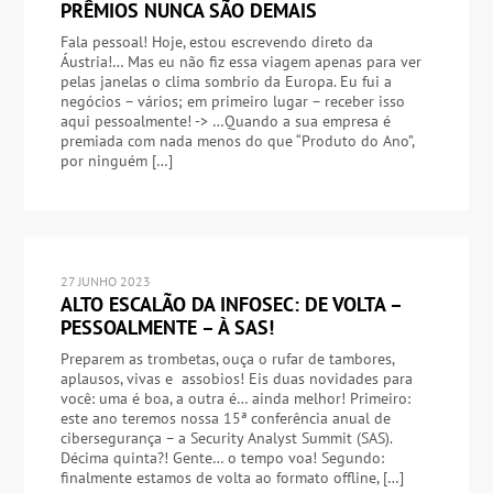
PRÊMIOS NUNCA SÃO DEMAIS
Fala pessoal! Hoje, estou escrevendo direto da
Áustria!… Mas eu não fiz essa viagem apenas para ver
pelas janelas o clima sombrio da Europa. Eu fui a
negócios – vários; em primeiro lugar – receber isso
aqui pessoalmente! -> …Quando a sua empresa é
premiada com nada menos do que “Produto do Ano”,
por ninguém […]
27 JUNHO 2023
ALTO ESCALÃO DA INFOSEC: DE VOLTA –
PESSOALMENTE – À SAS!
Preparem as trombetas, ouça o rufar de tambores,
aplausos, vivas e assobios! Eis duas novidades para
você: uma é boa, a outra é… ainda melhor! Primeiro:
este ano teremos nossa 15ª conferência anual de
cibersegurança – a Security Analyst Summit (SAS).
Décima quinta?! Gente… o tempo voa! Segundo:
finalmente estamos de volta ao formato offline, […]