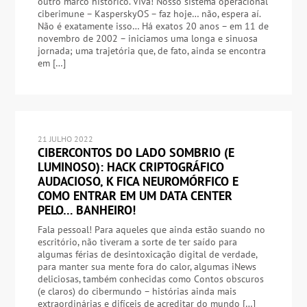
outro marco histórico. Viva! Nosso sistema operacional
ciberimune – KasperskyOS – faz hoje… não, espera aí.
Não é exatamente isso… Há exatos 20 anos – em 11 de
novembro de 2002 – iniciamos uma longa e sinuosa
jornada; uma trajetória que, de fato, ainda se encontra
em […]
21 JULHO 2022
CIBERCONTOS DO LADO SOMBRIO (E
LUMINOSO): HACK CRIPTOGRÁFICO
AUDACIOSO, K FICA NEUROMÓRFICO E
COMO ENTRAR EM UM DATA CENTER
PELO… BANHEIRO!
Fala pessoal! Para aqueles que ainda estão suando no
escritório, não tiveram a sorte de ter saído para
algumas férias de desintoxicação digital de verdade,
para manter sua mente fora do calor, algumas iNews
deliciosas, também conhecidas como Contos obscuros
(e claros) do cibermundo – histórias ainda mais
extraordinárias e difíceis de acreditar do mundo […]