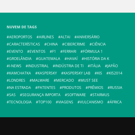
NUVEM DE TAGS
AEROPORTOS
AIRLINES
ALTAI
ANIVERSÁRIO
CARACTERÍSTICAS
CHINA
CIBERCRIME
CIÊNCIA
EVENTO
EVENTOS
F1
FERRARI
FÓRMULA 1
GROELÂNDIA
GUATEMALA
HAVAÍ
HISTÓRIA DA K
I-NEWS
INDUSTRIAL
INDÚSTRIA DE TI
ITÁLIA
JAPÃO
KAMCHATKA
KASPERSKY
KASPERSKY LAB
KIS
KIS2014
LONDRES
MALWARE
MERCADO
MUST SEE
NA ESTRADA
PATENTES
PRODUTOS
PRÊMIOS
RUSSIA
SAS
SEGURANÇA IMPORTA
SOFTWARE
STARMUS
TECNOLOGIA
TOP100
VIAGENS
VULCANISMO
ÁFRICA