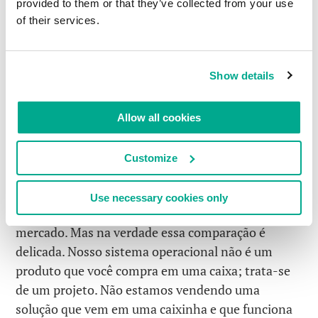
transferir qualquer dado, alguém tem que apelar
provided to them or that they’ve collected from your use
para programação. Isso fica bastante claro, você
of their services.
nem precisa verificar o código fonte. Tudo isso
está programado nas políticas de segurança. O
Show details
cliente sempre será capaz de auditar essas
políticas, independente do código. Se as políticas
não contêm instruções sobre envio de dados, o
Allow all cookies
sistema não o faz.
Customize
Tudo bem, mas deve custar os olhos da cara
Honestamente, nunca comprei um par de olhos, de
Use necessary cookies only
modo que não conheço bem a os valores desse
mercado. Mas na verdade essa comparação é
delicada. Nosso sistema operacional não é um
produto que você compra em uma caixa; trata-se
de um projeto. Não estamos vendendo uma
solução que vem em uma caixinha e que funciona