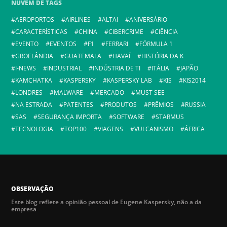
NUVEM DE TAGS
AEROPORTOS
AIRLINES
ALTAI
ANIVERSÁRIO
CARACTERÍSTICAS
CHINA
CIBERCRIME
CIÊNCIA
EVENTO
EVENTOS
F1
FERRARI
FÓRMULA 1
GROELÂNDIA
GUATEMALA
HAVAÍ
HISTÓRIA DA K
I-NEWS
INDUSTRIAL
INDÚSTRIA DE TI
ITÁLIA
JAPÃO
KAMCHATKA
KASPERSKY
KASPERSKY LAB
KIS
KIS2014
LONDRES
MALWARE
MERCADO
MUST SEE
NA ESTRADA
PATENTES
PRODUTOS
PRÊMIOS
RUSSIA
SAS
SEGURANÇA IMPORTA
SOFTWARE
STARMUS
TECNOLOGIA
TOP100
VIAGENS
VULCANISMO
ÁFRICA
OBSERVAÇÃO
Este blog reflete a opinião pessoal de Eugene Kaspersky, não a da
empresa