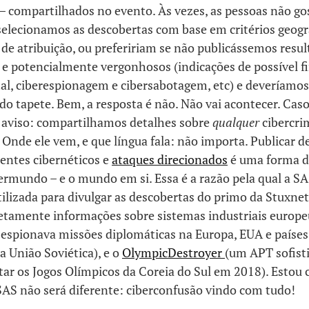
– compartilhados no evento. Às vezes, as pessoas não go
elecionamos as descobertas com base em critérios geogr
 de atribuição, ou prefeririam se não publicássemos resu
 e potencialmente vergonhosos (indicações de possível 
l, ciberespionagem e cibersabotagem, etc) e deveríamos
do tapete. Bem, a resposta é não. Não vai acontecer. Cas
o aviso: compartilhamos detalhes sobre
qualquer
cibercri
Onde ele vem, e que língua fala: não importa. Publicar d
entes cibernéticos e
ataques direcionados
é uma forma d
ermundo – e o mundo em si. Essa é a razão pela qual a SA
ilizada para divulgar as descobertas do primo da Stuxnet
retamente informações sobre sistemas industriais europe
espionava missões diplomáticas na Europa, EUA e países
a União Soviética), e o
OlympicDestroyer
(um APT sofist
ar os Jogos Olímpicos da Coreia do Sul em 2018). Estou 
SAS não será diferente: ciberconfusão vindo com tudo!