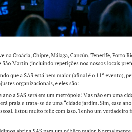
ve na Croácia, Chipre, Málaga, Cancún, Tenerife, Porto Ri
São Martín (incluindo repetições nos nossos locais prefe
endo que a SAS está bem maior (afinal é o 11º evento), 
ajustes organizacionais, e eles são:
se ano a SAS será em um metrópole! Mas não em uma ci
terá praia e trata-se de uma “cidade jardim. Sim, esse an
ssoal. Estou muito feliz com isso. Tenho um verdadeiro f
idimos abrir a SAS para um público maior. Normalmente,