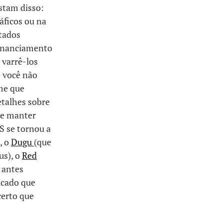
stam disso:
áficos ou na
ltados
financiamento
 varrê-los
o você não
me que
etalhes sobre
e manter
S se tornou a
, o
Dugu
(que
us), o
Red
 antes
icado que
certo que