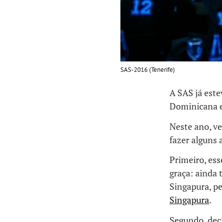
SAS-2016 (Tenerife)
A SAS já este
Dominicana e 
Neste ano, v
fazer alguns 
Primeiro, es
graça: ainda 
Singapura, pe
Singapura
.
Segundo, dec