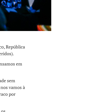
co, República
ridos).
pensamos em
dade sem
o nos vamos à
raco por
 os