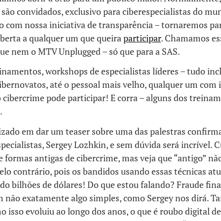
 são convidados, exclusivo para ciberespecialistas do mu
o com nossa iniciativa de transparência – tornaremos pa
aberta a qualquer um que queira
participar
. Chamamos es
ue nem o MTV Unplugged – só que para a SAS.
einamentos, workshops de especialistas líderes – tudo inc
ibernovatos, até o pessoal mais velho, qualquer um com 
o cibercrime pode participar! E corra – alguns dos trein
.
rizado em dar um teaser sobre uma das palestras confirm
pecialistas, Sergey Lozhkin, e sem dúvida será incrível.
e formas antigas de cibercrime, mas veja que “antigo” nã
Pelo contrário, pois os bandidos usando essas técnicas a
do bilhões de dólares! Do que estou falando? Fraude fina
m não exatamente algo simples, como Sergey nos dirá. 
o isso evoluiu ao longo dos anos, o que é roubo digital de