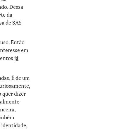
ndo. Dessa
rte da
sa de SAS
luso. Então
interesse em
amentos
já
adas. É de um
 Curiosamente,
o quer dizer
tualmente
nceira,
Também
 identidade,