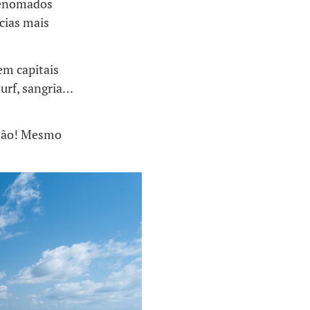
 renomados
cias mais
em capitais
surf, sangria…
rsão! Mesmo