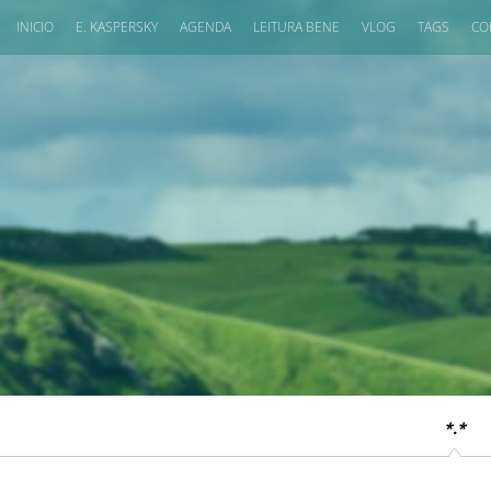
INICIO
E. KASPERSKY
AGENDA
LEITURA BENE
VLOG
TAGS
CO
*.*