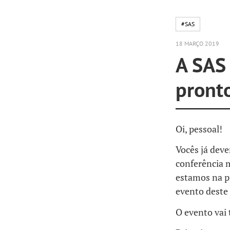
#SAS
18 MARÇO 2019
A SAS
pront
Oi, pessoal!
Vocês já dev
conferência 
estamos na p
evento deste 
O evento vai 