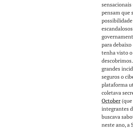
sensacionais 
pensam que s
possibilidade
escandalosos
governamenta
para debaixo 
tenha visto 
descobrimos. 
grandes incid
seguros o cib
plataforma ut
coletava sec
October
(que 
integrantes d
buscava sabot
neste ano, a 