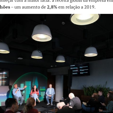
omeçar com a maior fatia: a receita global da empresa e
lhões
– um aumento de
2,8%
em relação a 2019.