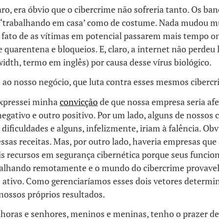
laro, era óbvio que o cibercrime não sofreria tanto. Os ba
‘trabalhando em casa’ como de costume. Nada mudou mu
o fato de as vítimas em potencial passarem mais tempo o
 quarentena e bloqueios. E, claro, a internet não perdeu 
dth, termo em inglês) por causa desse vírus biológico.
 ao nosso negócio, que luta contra esses mesmos ciberc
xpressei minha
convicção
de que nossa empresa seria afe
egativo e outro positivo. Por um lado, alguns de nossos c
dificuldades e alguns, infelizmente, iriam à falência. Ob
ssas receitas. Mas, por outro lado, haveria empresas qu
is recursos em segurança cibernética porque seus funcio
alhando remotamente e o mundo do cibercrime provave
 ativo. Como gerenciaríamos esses dois vetores determi
nossos próprios resultados.
nhoras e senhores, meninos e meninas, tenho o prazer d