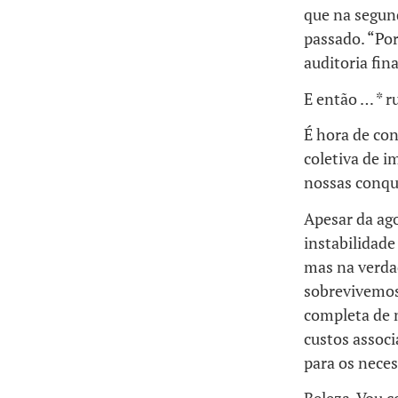
que na segund
passado. “Po
auditoria fin
E então … * 
É hora de co
coletiva de i
nossas conqui
Apesar da ago
instabilidade
mas na verda
sobrevivemos
completa de 
custos associ
para os neces