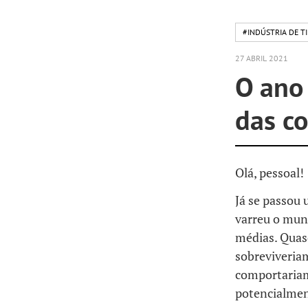
#INDÚSTRIA DE TI
27 ABRIL 2021
O ano 
das co
Olá, pessoal!
Já se passou
varreu o mun
médias. Quas
sobreviveria
comportariam
potencialmen