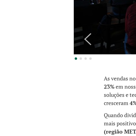
As vendas n
23%
em nosso
soluções e t
cresceram
4
Quando dividi
mais positivo
(região MET