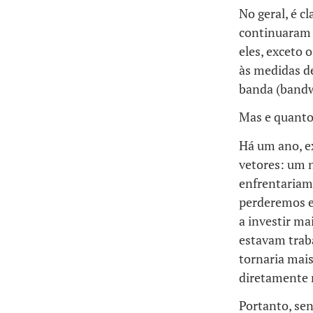
No geral, é c
continuaram 
eles, exceto 
às medidas de
banda (bandwi
Mas e quanto
Há um ano, e
vetores: um n
enfrentariam 
perderemos e
a investir ma
estavam trab
tornaria mais
diretamente 
Portanto, se