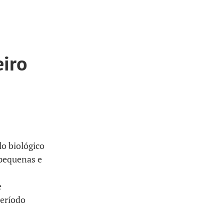
eiro
o biológico
 pequenas e
e
período