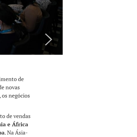
cimento de
de novas
 os negócios
nto de vendas
ia e África
pa
. Na Ásia-