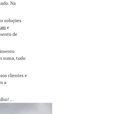
sado. Na
o soluções
mum
e
mento de
cimento
m suma, tudo
sos clientes e
am a
alho! …