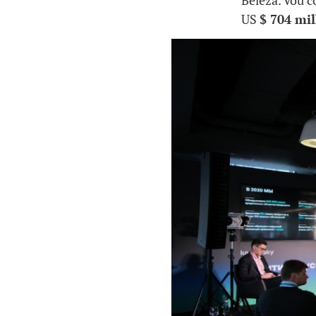
Beleza. Vou c
US
$ 704 mi