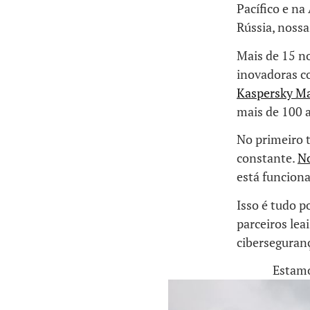
Pacífico e n
Rússia, noss
Mais de 15 n
inovadoras 
Kaspersky M
mais de 100 a
No primeiro 
constante.
No
está funcion
Isso é tudo p
parceiros lea
ciberseguranç
Estamo