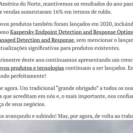
a América do Norte, mantivemos os resultados do ano pas
as vendas aumentaram 16% em termos de rublo.
ovos produtos também foram lançados em 2020, incluind
como
Kaspersky Endpoint Detection and Response Opti
anaged Detection and Response
, sem mencionar o lança
tualizações significativas para produtos existentes.
trimestre deste ano continuamos apresentando um cres
vos produtos e tecnologias
continuam a ser lançados. E
ando perfeitamente!
or agora. Um tradicional “grande obrigado” a todos os nos
is que acreditam em nós e, o mais importante, nos confi
a de seus negócios.
s avançando e subindo! Mas, por agora, de volta ao trab