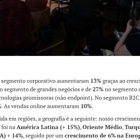
o segmento corporativo aumentaram
13%
graças ao cres
 segmento de grandes negócios e de
27%
no segmento 
ecnologias promissoras (não endpoint). No segmento B2C,
%
. As vendas online aumentaram
10%
.
da em regiões, a geografia é a seguinte: nosso crescime
 foi na
América Latina (+ 15%)
,
Oriente Médio
,
Turqu
A)
+ 14%
, seguido por um
crescimento de 6%
na Euro