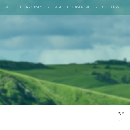
INICIO
E. KASPERSKY
AGENDA
LEITURA BENE
VLOG
TAGS
CO
*.*