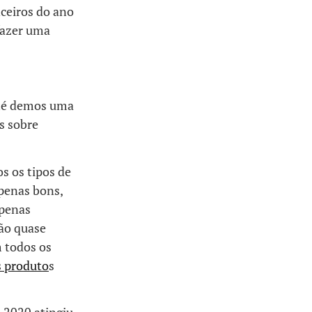
nceiros do ano
fazer uma
Até demos uma
s sobre
s os tipos de
apenas bons,
apenas
ão quase
m todos os
 produto
s