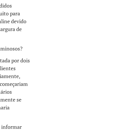
ndidos
ito para
nline devido
largura de
riminosos?
tada por dois
lientes
viamente,
e começariam
nários
lmente se
naria
e informar