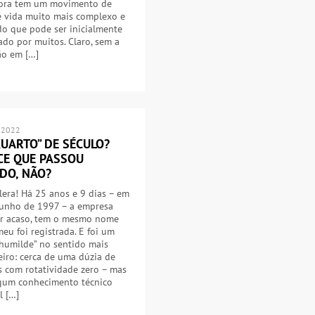
ora tem um movimento de
e vida muito mais complexo e
o que pode ser inicialmente
do por muitos. Claro, sem a
ão em […]
 2022
KUARTO” DE SÉCULO?
CE QUE PASSOU
DO, NÃO?
lera! Há 25 anos e 9 dias – em
junho de 1997 – a empresa
or acaso, tem o mesmo nome
eu foi registrada. E foi um
 humilde” no sentido mais
iro: cerca de uma dúzia de
 com rotatividade zero – mas
gum conhecimento técnico
l […]