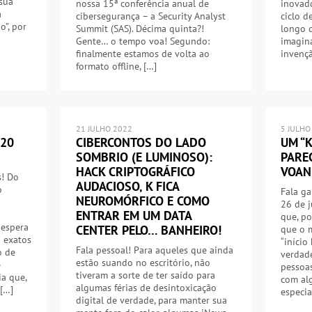
sua
nossa 15ª conferência anual de
inovad
a
cibersegurança – a Security Analyst
ciclo d
”, por
Summit (SAS). Décima quinta?!
longo d
Gente… o tempo voa! Segundo:
imagina
finalmente estamos de volta ao
invenç
formato offline, […]
21 JULHO 2022
5 JULHO
 20
CIBERCONTOS DO LADO
UM “
SOMBRIO (E LUMINOSO):
PARE
HACK CRIPTOGRÁFICO
VOAN
! Do
AUDACIOSO, K FICA
o
Fala ga
NEUROMÓRFICO E COMO
26 de 
ENTRAR EM UM DATA
que, p
 espera
CENTER PELO… BANHEIRO!
que o m
á exatos
“início
Fala pessoal! Para aqueles que ainda
o de
verdade
estão suando no escritório, não
e
pessoas
tiveram a sorte de ter saído para
ia que,
com al
algumas férias de desintoxicação
 […]
especia
digital de verdade, para manter sua