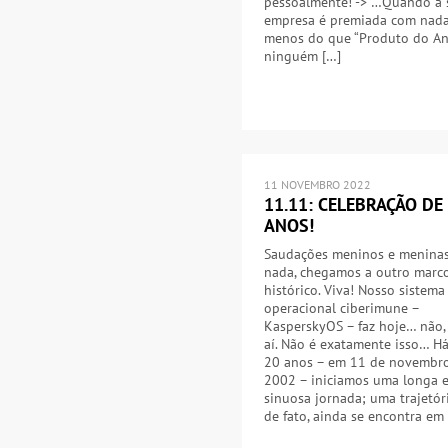
pessoalmente! -> …Quando a 
empresa é premiada com nad
menos do que “Produto do Ano
ninguém […]
11 NOVEMBRO 2022
11.11: CELEBRAÇÃO DE
ANOS!
Saudações meninos e meninas
nada, chegamos a outro marc
histórico. Viva! Nosso sistema
operacional ciberimune –
KasperskyOS – faz hoje… não,
aí. Não é exatamente isso… H
20 anos – em 11 de novembr
2002 – iniciamos uma longa 
sinuosa jornada; uma trajetór
de fato, ainda se encontra em