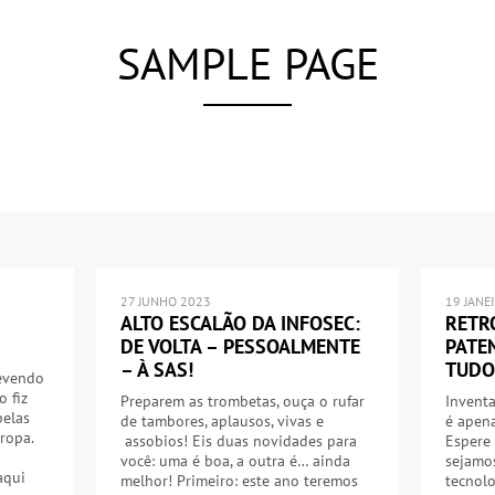
SAMPLE PAGE
27 JUNHO 2023
19 JANE
ALTO ESCALÃO DA INFOSEC:
RETR
DE VOLTA – PESSOALMENTE
PATE
– À SAS!
TUDO
revendo
o fiz
Preparem as trombetas, ouça o rufar
Inventa
pelas
de tambores, aplausos, vivas e
é apen
ropa.
assobios! Eis duas novidades para
Espere 
você: uma é boa, a outra é… ainda
sejamo
aqui
melhor! Primeiro: este ano teremos
tecnolo