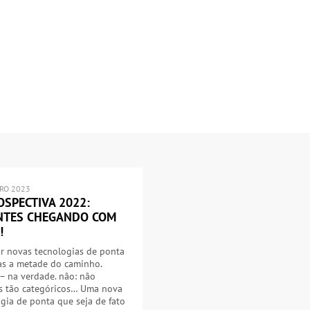
IRO 2023
OSPECTIVA 2022:
NTES CHEGANDO COM
!
r novas tecnologias de ponta
as a metade do caminho.
– na verdade. não: não
s tão categóricos… Uma nova
gia de ponta que seja de fato