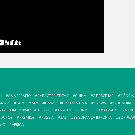
I
ANIVERSÁRIO
CARACTERÍSTICAS
CHINA
CIBERCRIME
CIÊNCIA
ÂNDIA
GUATEMALA
HAVAÍ
HISTÓRIA DA K
I-NEWS
INDUSTRIAL
SKY
KASPERSKY LAB
KIS
KIS2014
LONDRES
MALWARE
MERC
ODUTOS
PRÊMIOS
RUSSIA
SAS
SEGURANÇA IMPORTA
SOFTWAR
SMO
ÁFRICA