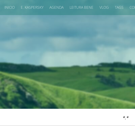
INICIO
E. KASPERSKY
AGENDA
LEITURA BENE
VLOG
TAGS
CO
*.*