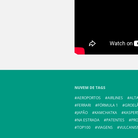
NUVEM DE TAGS
AEROPORTOS
AIRLINES
ALTA
FERRARI
FÓRMULA 1
GROEL
JAPÃO
KAMCHATKA
KASPER
NA ESTRADA
PATENTES
PR
TOP100
VIAGENS
VULCANI