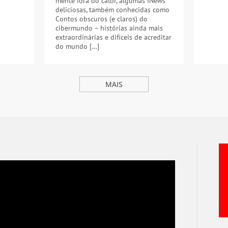
mente fora do calor, algumas iNews
deliciosas, também conhecidas como
Contos obscuros (e claros) do
cibermundo – histórias ainda mais
extraordinárias e difíceis de acreditar
do mundo […]
MAIS