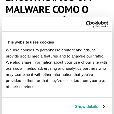
MALWARE COMO O
SHAMOON SÓ QUE
MAIS PODEROSO –
BEM MAIS PODEROSO.
This website uses cookies
We use cookies to personalise content and ads, to
provide social media features and to analyse our traffic.
We also share information about your use of our site with
Se você é um leitor regular do blog, você já deve
our social media, advertising and analytics partners who
saber
do GReAT (sigla em inglês que significa em
may combine it with other information that you’ve
tradução livre, Equipe de Análise e Pesquisa
provided to them or that they’ve collected from your use
Global)
– são mais de quarenta especialistas em
of their services.
cibersegurança por todo o planeta especializados
em proteger nossos clientes das ciberameaças
mais sofisticadas. Os membros desse time gostam
Show details
de
comparar os trabalhos que desenvolvem com