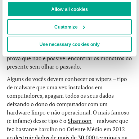
paleontologia
: explorar as profundezas da internet
Allow all cookies
a procura de “ossos” de “cibermonstros”, alguns
podem considerar essa abordagem ultrapassada,
Customize
porque você analisaria fósseis de criaturas do
passado se são os monstros de hoje que ameaçam
Use necessary cookies only
a rede? Bem, tem uma história bem legal que
prova que não é possível encontrar os monstros do
presente sem olhar o passado.
Alguns de vocês devem conhecer os wipers – tipo
de malware que uma vez instalados em
computadores, apagam todos os seus dados –
deixando o dono do computador com um
hardware limpo e não operacional. O mais famoso
(e infame) desse tipo é o
Shamoon
– malware que
fez bastante barulho no Oriente Médio em 2012
ao
destruir dados de mais de 30.000 terminais
na