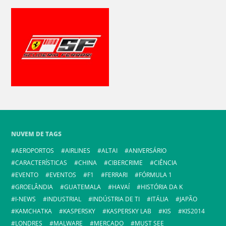
NUVEM DE TAGS
AEROPORTOS
AIRLINES
ALTAI
ANIVERSÁRIO
CARACTERÍSTICAS
CHINA
CIBERCRIME
CIÊNCIA
EVENTO
EVENTOS
F1
FERRARI
FÓRMULA 1
GROELÂNDIA
GUATEMALA
HAVAÍ
HISTÓRIA DA K
I-NEWS
INDUSTRIAL
INDÚSTRIA DE TI
ITÁLIA
JAPÃO
KAMCHATKA
KASPERSKY
KASPERSKY LAB
KIS
KIS2014
LONDRES
MALWARE
MERCADO
MUST SEE