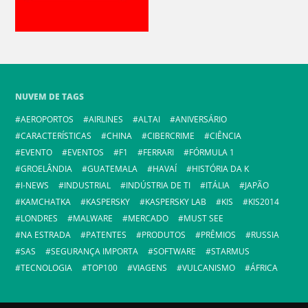
NUVEM DE TAGS
AEROPORTOS
AIRLINES
ALTAI
ANIVERSÁRIO
CARACTERÍSTICAS
CHINA
CIBERCRIME
CIÊNCIA
EVENTO
EVENTOS
F1
FERRARI
FÓRMULA 1
GROELÂNDIA
GUATEMALA
HAVAÍ
HISTÓRIA DA K
I-NEWS
INDUSTRIAL
INDÚSTRIA DE TI
ITÁLIA
JAPÃO
KAMCHATKA
KASPERSKY
KASPERSKY LAB
KIS
KIS2014
LONDRES
MALWARE
MERCADO
MUST SEE
NA ESTRADA
PATENTES
PRODUTOS
PRÊMIOS
RUSSIA
SAS
SEGURANÇA IMPORTA
SOFTWARE
STARMUS
TECNOLOGIA
TOP100
VIAGENS
VULCANISMO
ÁFRICA