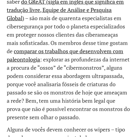
saber
do GReAT (sigla em inglês que significa em
tradução livre, Equipe de Análise e Pesquisa
Global)
– são mais de quarenta especialistas em
cibersegurança por todo o planeta especializados
em proteger nossos clientes das ciberameaças
mais sofisticadas. Os membros desse time gostam
de
comparar os trabalhos que desenvolvem com
paleontologia
: explorar as profundezas da internet
a procura de “ossos” de “cibermonstros”, alguns
podem considerar essa abordagem ultrapassada,
porque você analisaria fósseis de criaturas do
passado se são os monstros de hoje que ameaçam
a rede? Bem, tem uma história bem legal que
prova que não é possível encontrar os monstros do
presente sem olhar o passado.
Alguns de vocês devem conhecer os wipers – tipo