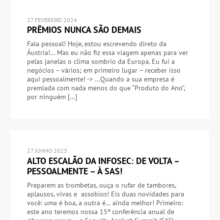
27 FEVEREIRO 2024
PRÊMIOS NUNCA SÃO DEMAIS
Fala pessoal! Hoje, estou escrevendo direto da
Áustria!… Mas eu não fiz essa viagem apenas para ver
pelas janelas o clima sombrio da Europa. Eu fui a
negócios – vários; em primeiro lugar – receber isso
aqui pessoalmente! -> …Quando a sua empresa é
premiada com nada menos do que “Produto do Ano”,
por ninguém […]
27 JUNHO 2023
ALTO ESCALÃO DA INFOSEC: DE VOLTA –
PESSOALMENTE – À SAS!
Preparem as trombetas, ouça o rufar de tambores,
aplausos, vivas e assobios! Eis duas novidades para
você: uma é boa, a outra é… ainda melhor! Primeiro:
este ano teremos nossa 15ª conferência anual de