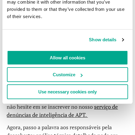
may combine it with other information that you’ve
StoneDrill e Newsbeef aqui é porque fomos nós a
provided to them or that they’ve collected from your use
encontrá-los. E da minha perspectiva trata-se de
of their services.
uma excelente ilustração da utilidade de
inteligência profissional contra ameaças para sua
empresa ou governo em busca de um governo ou
Show details
organização do que está ocorrendo a sua volta. E
quando você entende as coisas, você pode se
Allow all cookies
preparar melhor contra o risco atrelado a essas
coisas.
Customize
Então, fique ligado, leia as descobertas detalhadas
dos nossos especialistas do Securelist, e se tiver
Use necessary cookies only
interesse de obter mais inteligência profissional,
não hesite em se inscrever no nosso
serviço de
denúncias de inteligência de APT.
Agora, passo a palavra aos responsáveis pela