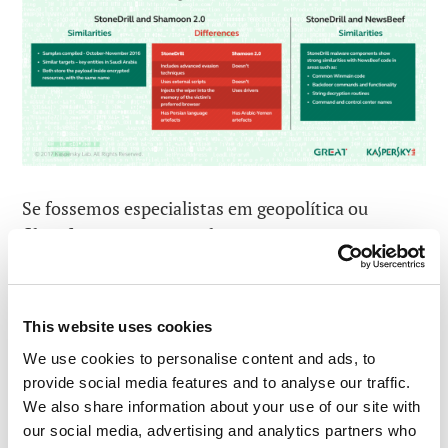
Se fossemos especialistas em geopolítica ou
filósofos muito provavelmente teríamos
suposições sobre essas conexões. Já dizia Ursinho
Pooh: esse zumbido quer dizer alguma coisa.
Porém, (por sorte), não somos nenhuma dessas
This website uses cookies
coisas. Estamos fazendo o trabalho duro de salvar
We use cookies to personalise content and ads, to
o mundo de todas as ciberameaças independente
provide social media features and to analyse our traffic.
We also share information about your use of our site with
de sua origem ou propósito. A única razão pela
our social media, advertising and analytics partners who
qual mencionei conexões entrega o Shampon,