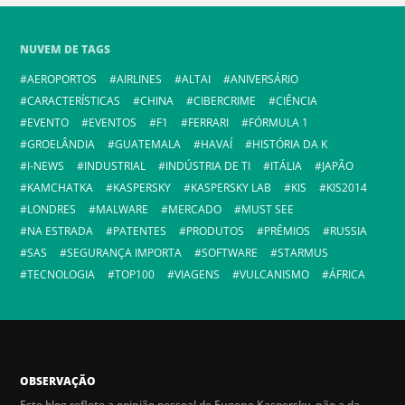
NUVEM DE TAGS
AEROPORTOS
AIRLINES
ALTAI
ANIVERSÁRIO
CARACTERÍSTICAS
CHINA
CIBERCRIME
CIÊNCIA
EVENTO
EVENTOS
F1
FERRARI
FÓRMULA 1
GROELÂNDIA
GUATEMALA
HAVAÍ
HISTÓRIA DA K
I-NEWS
INDUSTRIAL
INDÚSTRIA DE TI
ITÁLIA
JAPÃO
KAMCHATKA
KASPERSKY
KASPERSKY LAB
KIS
KIS2014
LONDRES
MALWARE
MERCADO
MUST SEE
NA ESTRADA
PATENTES
PRODUTOS
PRÊMIOS
RUSSIA
SAS
SEGURANÇA IMPORTA
SOFTWARE
STARMUS
TECNOLOGIA
TOP100
VIAGENS
VULCANISMO
ÁFRICA
OBSERVAÇÃO
Este blog reflete a opinião pessoal de Eugene Kaspersky, não a da