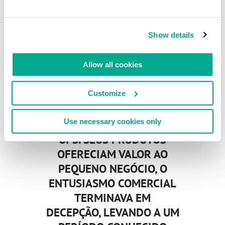
DURANTE OS ANOS 80,
UMA GERAÇÃO
PREMATURA DE
Show details
EMPREENDEDORES
TAMBÉM ACREDITAVA QUE
Allow all cookies
INTELIGÊNCIA ARTIFICIAL
ERA O ONDA DO FUTURO.
Customize
O QUE LEVOU A UMA
Use necessary cookies only
ENXURRADA DE START-
UPS. SEUS PRODUTOS
OFERECIAM VALOR AO
PEQUENO NEGÓCIO, O
ENTUSIASMO COMERCIAL
TERMINAVA EM
DECEPÇÃO, LEVANDO A UM