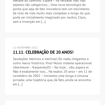
metade do caminho. Espere – na verdade. não: não
sejamos tão categóricos… Uma nova tecnologia de
ponta que seja de fato inovadora tem um movimento
de ciclo de vida muito mais complexo e longo do que
pode ser inicialmente imaginado por muitos. Claro,
sem a invenção em […]
11 NOVEMBRO 2022
11.11: CELEBRAÇÃO DE 20 ANOS!
Saudações meninos e meninas! Do nada, chegamos a
outro marco histórico. Viva! Nosso sistema operacional
ciberimune – KasperskyOS – faz hoje… não, espera aí.
Não é exatamente isso… Há exatos 20 anos – em 11 de
novembro de 2002 – iniciamos uma longa e sinuosa
jornada; uma trajetória que, de fato, ainda se encontra
em […]