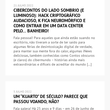
21 JULHO 2022
CIBERCONTOS DO LADO SOMBRIO (E
LUMINOSO): HACK CRIPTOGRÁFICO
AUDACIOSO, K FICA NEUROMÓRFICO E
COMO ENTRAR EM UM DATA CENTER
PELO… BANHEIRO!
Fala pessoal! Para aqueles que ainda estão suando no
escritório, não tiveram a sorte de ter saído para
algumas férias de desintoxicação digital de verdade,
para manter sua mente fora do calor, algumas iNews
deliciosas, também conhecidas como Contos obscuros
(e claros) do cibermundo – histórias ainda mais
extraordinárias e difíceis de acreditar do mundo […]
5 JULHO 2022
UM “KUARTO” DE SÉCULO? PARECE QUE
PASSOU VOANDO, NÃO?
Fala galera! Há 25 anos e 9 dias – em 26 de junho de