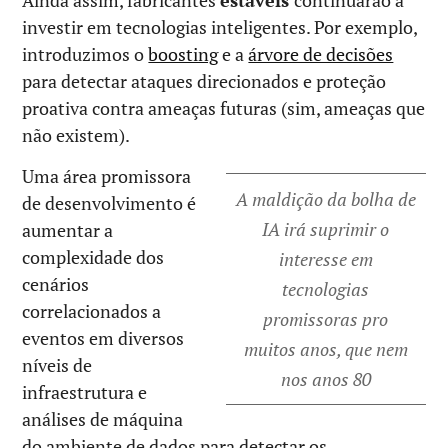
Ainda assim, fabricantes
estáveis
continuarão a
investir em tecnologias inteligentes. Por exemplo,
introduzimos o
boosting
e a
árvore de decisões
para detectar ataques direcionados e proteção
proativa contra ameaças futuras (sim, ameaças que
não existem).
Uma área promissora
A maldição da bolha de
de desenvolvimento é
IA irá suprimir o
aumentar a
complexidade dos
interesse em
cenários
tecnologias
correlacionados a
promissoras pro
eventos em diversos
muitos anos, que nem
níveis de
nos anos 80
infraestrutura e
análises de máquina
do ambiente de dados para detectar os