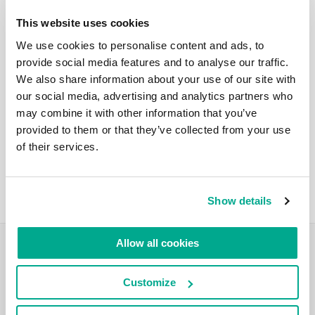
5 JULHO 2022
This website uses cookies
UM “KUARTO” DE SÉCULO? PARECE QUE
PASSOU VOANDO, NÃO?
We use cookies to personalise content and ads, to
Fala galera! Há 25 anos e 9 dias – em 26 de junho de
provide social media features and to analyse our traffic.
1997 – a empresa que, por acaso, tem o mesmo nome
We also share information about your use of our site with
que o meu foi registrada. E foi um “início humilde” no
our social media, advertising and analytics partners who
sentido mais verdadeiro: cerca de uma dúzia de
pessoas com rotatividade zero – mas com algum
may combine it with other information that you’ve
conhecimento técnico especial […]
provided to them or that they’ve collected from your use
of their services.
MAIS
Show details
Allow all cookies
VLOG DE VIAGENS
Customize