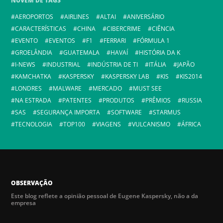
NUVEM DE TAGS
AEROPORTOS
AIRLINES
ALTAI
ANIVERSÁRIO
CARACTERÍSTICAS
CHINA
CIBERCRIME
CIÊNCIA
EVENTO
EVENTOS
F1
FERRARI
FÓRMULA 1
GROELÂNDIA
GUATEMALA
HAVAÍ
HISTÓRIA DA K
I-NEWS
INDUSTRIAL
INDÚSTRIA DE TI
ITÁLIA
JAPÃO
KAMCHATKA
KASPERSKY
KASPERSKY LAB
KIS
KIS2014
LONDRES
MALWARE
MERCADO
MUST SEE
NA ESTRADA
PATENTES
PRODUTOS
PRÊMIOS
RUSSIA
SAS
SEGURANÇA IMPORTA
SOFTWARE
STARMUS
TECNOLOGIA
TOP100
VIAGENS
VULCANISMO
ÁFRICA
OBSERVAÇÃO
Este blog reflete a opinião pessoal de Eugene Kaspersky, não a da
empresa