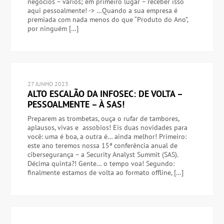
negócios – vários; em primeiro lugar – receber isso
aqui pessoalmente! -> …Quando a sua empresa é
premiada com nada menos do que “Produto do Ano”,
por ninguém […]
27 JUNHO 2023
ALTO ESCALÃO DA INFOSEC: DE VOLTA –
PESSOALMENTE – À SAS!
Preparem as trombetas, ouça o rufar de tambores,
aplausos, vivas e assobios! Eis duas novidades para
você: uma é boa, a outra é… ainda melhor! Primeiro:
este ano teremos nossa 15ª conferência anual de
cibersegurança – a Security Analyst Summit (SAS).
Décima quinta?! Gente… o tempo voa! Segundo:
finalmente estamos de volta ao formato offline, […]