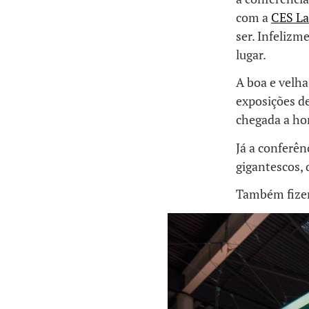
com a
CES La
ser. Infelizm
lugar.
A boa e velha
exposições d
chegada a ho
Já a conferên
gigantescos, 
Também fizem