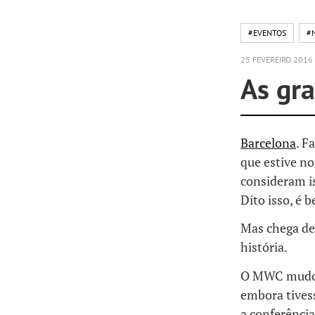
#EVENTOS
#
25 FEVEREIRO 2016
As gr
Barcelona
. F
que estive n
consideram i
Dito isso, é 
Mas chega de
história.
O MWC mudou 
embora tivess
a conferênci