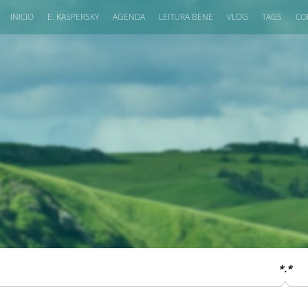
INICIO
E. KASPERSKY
AGENDA
LEITURA BENE
VLOG
TAGS
CO
*.*