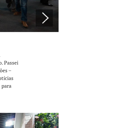
Next
.
. Passei
ões –
tícias
 para