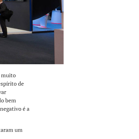
o muito
spírito de
var
udo bem
negativo é a
ontaram um