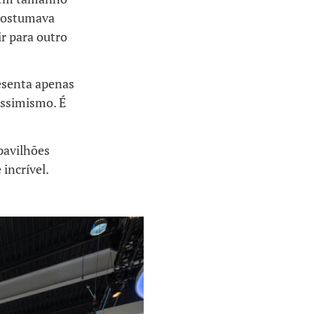
costumava
r para outro
resenta apenas
essimismo. É
pavilhões
incrível.