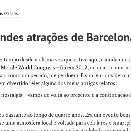
NA ESTRADA
andes atrações de Barcelon
az tempo desde a última vez que estive aqui, e ainda mai
o
Mobile World Congress
–
foi em 2012
, ou quarto anos at
sso como um pecado, me perdoem. E sim, eu considero u
bem divertido reler alguns dos meus antigos relatos!
 nostalgia – vamos de volta ao presente e a continuação
bastante ao longo de quarto anos. Era um evento bem
e uma atmosfera local e voltada para celulares e smartp
a cresceu e tornou uma mega exibição global comparáve