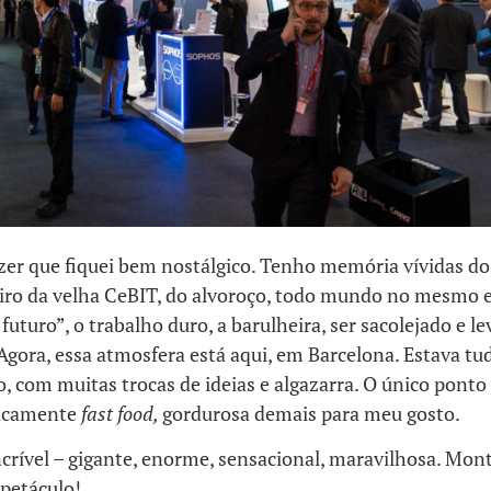
zer que fiquei bem nostálgico. Tenho memória vívidas d
eiro da velha CeBIT, do alvoroço, todo mundo no mesmo e
futuro”, o trabalho duro, a barulheira, ser sacolejado e le
Agora, essa atmosfera está aqui, em Barcelona. Estava t
com muitas trocas de ideias e algazarra. O único ponto 
sicamente
fast food,
gordurosa demais para meu gosto.
incrível – gigante, enorme, sensacional, maravilhosa. M
spetáculo!