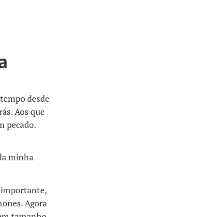
a
s tempo desde
rás. Aos que
m pecado.
 da minha
 importante,
hones. Agora
l em tamanho