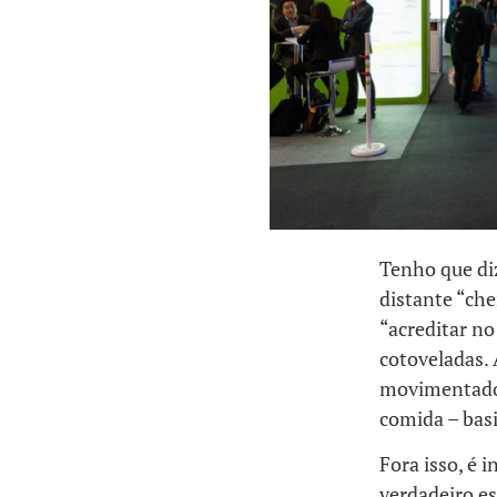
Tenho que di
distante “ch
“acreditar no 
cotoveladas. 
movimentado, 
comida – ba
Fora isso, é 
verdadeiro e