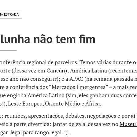
NA ESTRADA
alunha não tem fim
nferência regional de parceiros. Temos várias durante o
orte (dessa vez em
Cancún
); América Latina (recenteme
esse ano não consegui ir); e a APAC (na semana passada n
e a conferência dos “Mercados Emergentes” – a mais re
que engloba América Latina (sim, eles ganham duas confe
!), Leste Europeu, Oriente Médio e África.
reuniões, apresentações, debates, negociações e por aí v
veio a parte divertida: jantar de gala, dessa vez no
Museu 
ar legal para rango legal. :).