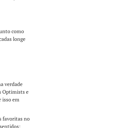
rgunto como
cadas longe
na verdade
s Optimists e
r isso em
 favoritas no
 sentidos: