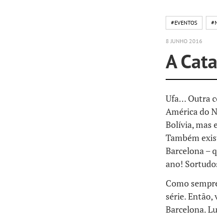
#EVENTOS
#
8 JUNHO 2016
A Cat
Ufa… Outra co
América do N
Bolívia, mas 
Também exist
Barcelona – 
ano! Sortudos
Como sempre: 
série. Então, 
Barcelona. Lug