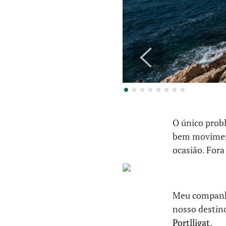
O único probl
bem moviment
ocasião. Fora 
Meu companhe
nosso destino
Portlligat
.