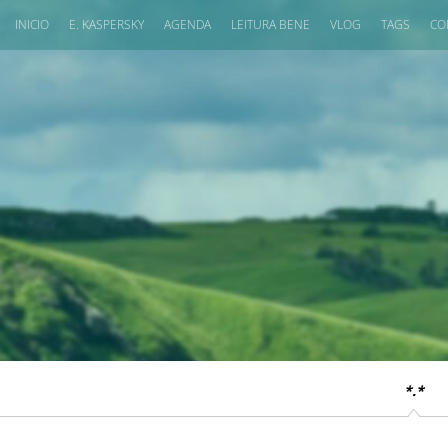
INICIO
E. KASPERSKY
AGENDA
LEITURA BENE
VLOG
TAGS
CO
*.*