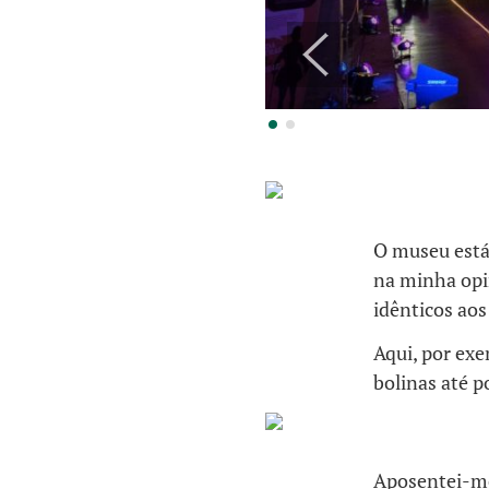
O museu está 
na minha opin
idênticos ao
Aqui, por exe
bolinas até p
Aposentei-me 