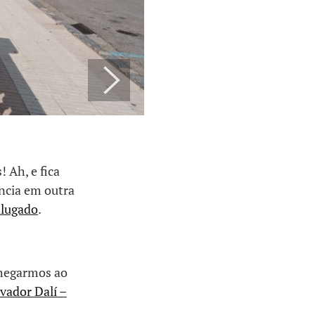
 Ah, e fica
ncia em outra
alugado
.
chegarmos ao
vador Dalí –