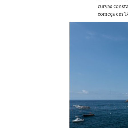
curvas consta
começa em To