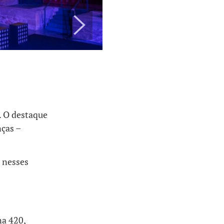
. O destaque
nças –
a nesses
na 420,