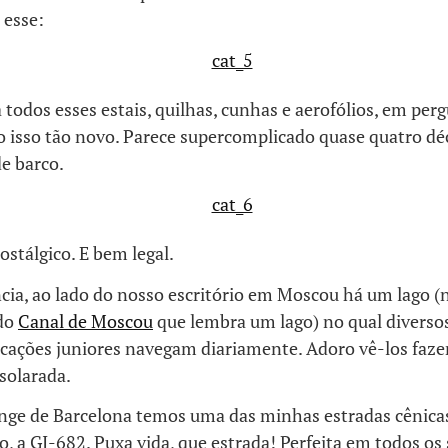
 esse:
todos esses estais, quilhas, cunhas e aerofólios, em pe
o isso tão novo. Parece supercomplicado quase quatro dé
e barco.
ostálgico. E bem legal.
cia, ao lado do nosso escritório em Moscou há um lago (
 do
Canal de Moscou
que lembra um lago) no qual diverso
cações juniores navegam diariamente. Adoro vê-los faze
solarada.
nge de Barcelona temos uma das minhas estradas cênicas
, a GI-682. Puxa vida, que estrada! Perfeita em todos os