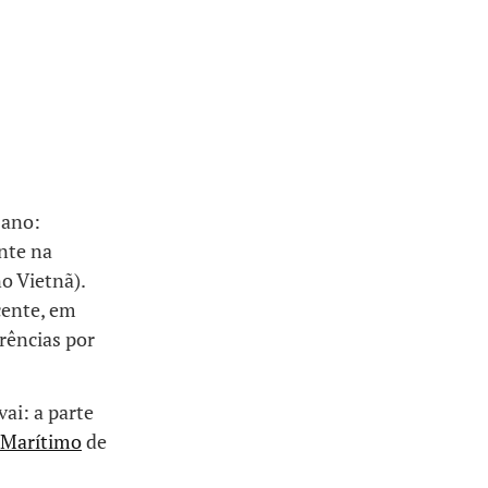
 ano:
nte na
o Vietnã).
cente, em
rências por
ai: a parte
Marítimo
de