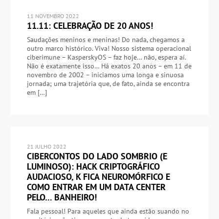
11 NOVEMBRO 2022
11.11: CELEBRAÇÃO DE 20 ANOS!
Saudações meninos e meninas! Do nada, chegamos a
outro marco histórico. Viva! Nosso sistema operacional
ciberimune – KasperskyOS – faz hoje… não, espera aí.
Não é exatamente isso… Há exatos 20 anos – em 11 de
novembro de 2002 – iniciamos uma longa e sinuosa
jornada; uma trajetória que, de fato, ainda se encontra
em […]
21 JULHO 2022
CIBERCONTOS DO LADO SOMBRIO (E
LUMINOSO): HACK CRIPTOGRÁFICO
AUDACIOSO, K FICA NEUROMÓRFICO E
COMO ENTRAR EM UM DATA CENTER
PELO… BANHEIRO!
Fala pessoal! Para aqueles que ainda estão suando no