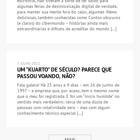
escritório, não tiveram a sorte de ter saído para
algumas férias de desintoxicação digital de verdade,
para manter sua mente fora do calor, algumas iNews
deliciosas, também conhecidas como Contos obscuros
(e claros) do cibermundo – histórias ainda mais
extraordinárias e difíceis de acreditar do mundo […]
5 JULHO 2022
UM “KUARTO” DE SÉCULO? PARECE QUE
PASSOU VOANDO, NÃO?
Fala galera! Há 25 anos e 9 dias – em 26 de junho de
1997 – a empresa que, por acaso, tem o mesmo nome
que o meu foi registrada. E foi um “início humilde” no
sentido mais verdadeiro: cerca de uma dúzia de
pessoas com rotatividade zero – mas com algum
conhecimento técnico especial […]
MAIS