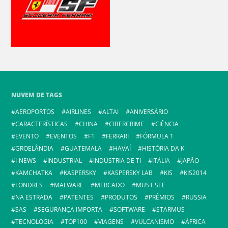
NUVEM DE TAGS
AEROPORTOS
AIRLINES
ALTAI
ANIVERSÁRIO
CARACTERÍSTICAS
CHINA
CIBERCRIME
CIÊNCIA
EVENTO
EVENTOS
F1
FERRARI
FÓRMULA 1
GROELÂNDIA
GUATEMALA
HAVAÍ
HISTÓRIA DA K
I-NEWS
INDUSTRIAL
INDÚSTRIA DE TI
ITÁLIA
JAPÃO
KAMCHATKA
KASPERSKY
KASPERSKY LAB
KIS
KIS2014
LONDRES
MALWARE
MERCADO
MUST SEE
NA ESTRADA
PATENTES
PRODUTOS
PRÊMIOS
RUSSIA
SAS
SEGURANÇA IMPORTA
SOFTWARE
STARMUS
TECNOLOGIA
TOP100
VIAGENS
VULCANISMO
ÁFRICA