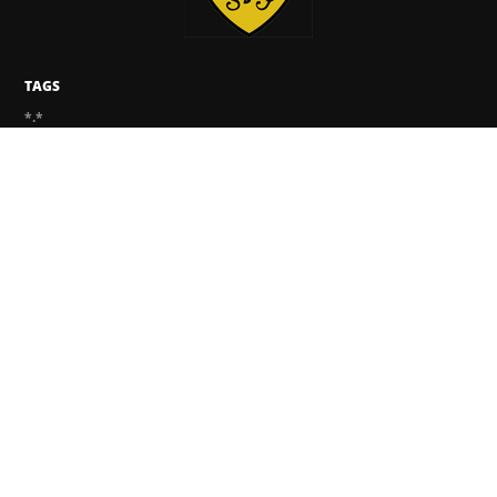
TAGS
*.*
BUZZ
EVENTOS
SEGURANÇA IMPORTA
NOTAS DE VIAGENS
POLÍTICA DE PRIVACIDADE
ENVIE-NOS UM NOVO VÍRUS
KASPERSKY
BLOG OFICIAL DA KASPERSKY
SECURELIST