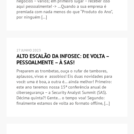
negócios – vários; em primeiro lugar – receber isso
aqui pessoalmente! -> …Quando a sua empresa é
premiada com nada menos do que “Produto do Ano”,
por ninguém […]
27 JUNHO 2023
ALTO ESCALÃO DA INFOSEC: DE VOLTA –
PESSOALMENTE – À SAS!
Preparem as trombetas, ouça o rufar de tambores,
aplausos, vivas e assobios! Eis duas novidades para
você: uma é boa, a outra é… ainda melhor! Primeiro:
este ano teremos nossa 15ª conferência anual de
cibersegurança – a Security Analyst Summit (SAS).
Décima quinta?! Gente… o tempo voa! Segundo:
finalmente estamos de volta ao formato offline, […]