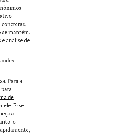
 anônimos
cativo
 concretas,
io se mantém.
e análise de
raudes
sa. Para a
 para
ema de
r ele. Esse
meça a
anto, o
rapidamente,