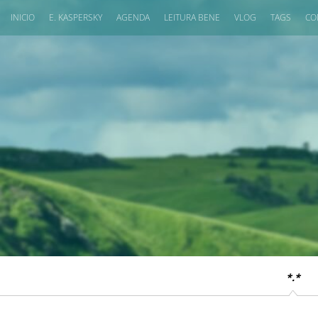
INICIO
E. KASPERSKY
AGENDA
LEITURA BENE
VLOG
TAGS
CO
*.*