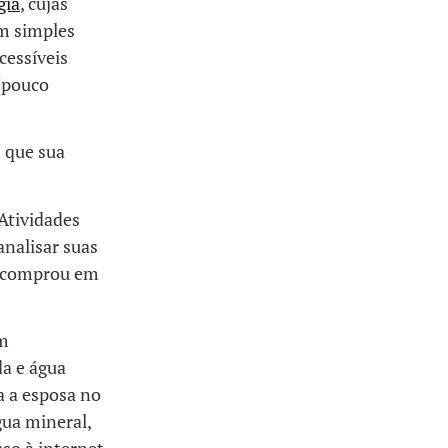
gia
, cujas
em simples
cessíveis
 “pouco
m que sua
Atividades
analisar suas
ue comprou em
em
a e água
a a esposa no
ua mineral,