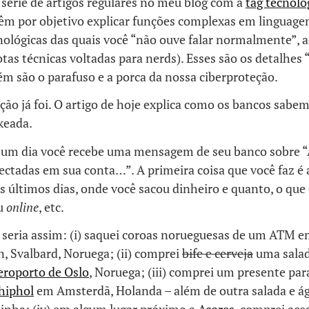
série de artigos regulares no meu blog com a
tag tecnolo
têm por objetivo explicar funções complexas em linguag
ológicas das quais você “não ouve falar normalmente”, a
as técnicas voltadas para nerds). Esses são os detalhes
rém são o parafuso e a porca da nossa ciberproteção.
ção já foi. O artigo de hoje explica como os bancos sabe
keada.
um dia você recebe uma mensagem de seu banco sobre “
ectadas em sua conta…”. A primeira coisa que você faz é 
os últimos dias, onde você sacou dinheiro e quanto, o q
ou
online
, etc.
 seria assim: (i) saquei coroas norueguesas de um ATM 
, Svalbard, Noruega; (ii) comprei
bife e cerveja
uma salad
eroporto de Oslo
, Noruega; (iii) comprei um presente par
hiphol
em Amsterdã, Holanda – além de outra salada e ág