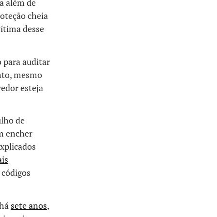
a além de
roteção cheia
vítima desse
 para auditar
anto, mesmo
edor esteja
ulho de
em encher
explicados
is
 códigos
 há
sete anos
,