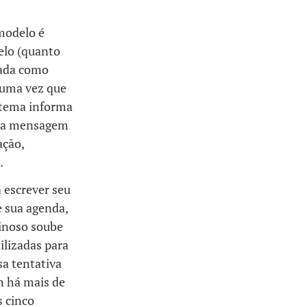
modelo é
elo (quanto
tada como
 uma vez que
istema informa
uma mensagem
ação,
.
 escrever seu
e sua agenda,
minoso soube
ilizadas para
sa tentativa
n há mais de
s cinco