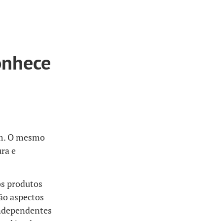
onhece
am. O mesmo
ura e
os produtos
não aspectos
independentes