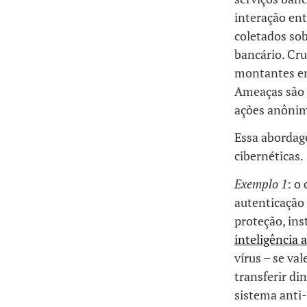
interação en
coletados sob
bancário. Cru
montantes env
Ameaças são 
ações anônim
Essa abordag
cibernéticas.
Exemplo 1
: o
autenticação 
proteção, in
inteligência a
vírus – se va
transferir di
sistema anti