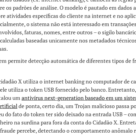
tre os padrões de análise. O modelo é pautado em dados
re atividades específicas do cliente na internet e no apli
cialmente, o sistema não está interessado em transações
olvidos, faturas, nomes, entre outros – o sigilo bancár
calculadas baseadas unicamente nos metadados técnicos 
as.
em permite detecção automática de diferentes tipos de f
 cidadão X utiliza o internet banking no computador de ca
ele utiliza o token USB fornecido pelo banco. Entretanto,
stalou um
antivírus next-generation baseado em um sist
rtificial
de ponta, certo dia, um Trojan malicioso passa po
leu do fato do token ter sido deixado na entrada USB – co
nheiro na surdina para fora da conta do Cidadão X. Entret
-fraude percebe, detectando o comportamento anômalo 