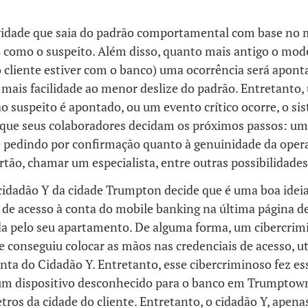
vidade que saia do padrão comportamental com base no 
o como o suspeito. Além disso, quanto mais antigo o mod
 cliente estiver com o banco) uma ocorrência será apon
mais facilidade ao menor deslize do padrão. Entretanto,
 suspeito é apontado, ou um evento crítico ocorre, o s
 que seus colaboradores decidam os próximos passos: 
te pedindo por confirmação quanto à genuinidade da oper
rtão, chamar um especialista, entre outras possibilidades
 cidadão Y da cidade Trumpton decide que é uma boa ideia
 de acesso à conta do mobile banking na última página d
ada pelo seu apartamento. De alguma forma, um cibercri
e conseguiu colocar as mãos nas credenciais de acesso, ut
onta do Cidadão Y. Entretanto, esse cibercriminoso fez es
um dispositivo desconhecido para o banco em Trumptow
ros da cidade do cliente. Entretanto, o cidadão Y, apena