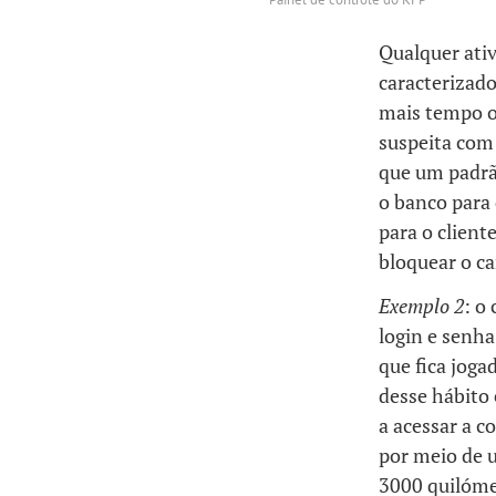
Qualquer ati
caracterizad
mais tempo o
suspeita com 
que um padrão
o banco para
para o clien
bloquear o ca
Exemplo 2
: o
login e senha
que fica jog
desse hábito 
a acessar a c
por meio de 
3000 quilómet