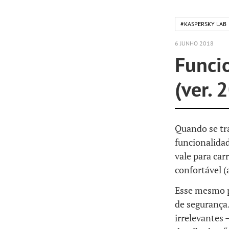
#KASPERSKY LAB
6 JUNHO 2018
Funci
(ver. 
Quando se tra
funcionalida
vale para car
confortável (
Esse mesmo pr
de segurança.
irrelevantes