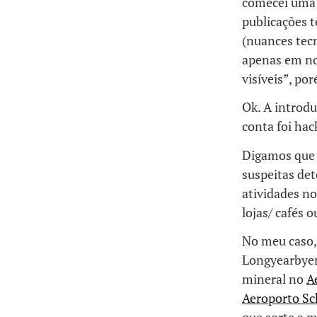
comecei uma 
publicações 
(nuances tecn
apenas em not
visíveis”, po
Ok. A introdu
conta foi hac
Digamos que 
suspeitas det
atividades n
lojas/ cafés 
No meu caso,
Longyearbyen
mineral no
A
Aeroporto Sc