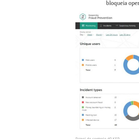
bloqueia ope
Painel de controle d0 KFP