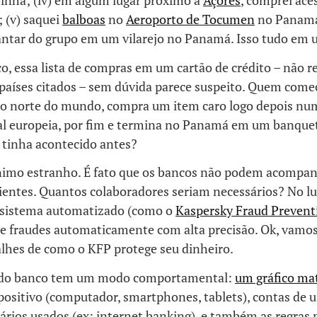
minha; (iv) em algum lugar próximo a
Açores
, comprei ace
 (v) saquei
balboas
no
Aeroporto de Tocumen
no Panamá;
jantar do grupo em um vilarejo no Panamá. Isso tudo em 
, essa lista de compras em um cartão de crédito – não r
aíses citados – sem dúvida parece suspeito. Quem começ
ao norte do mundo, compra um item caro logo depois nu
al europeia, por fim e termina no Panamá em um banque
 tinha acontecido antes?
nimo estranho. É fato que os bancos não podem acompan
ientes. Quantos colaboradores seriam necessários? No lu
sistema automatizado (como o
Kaspersky Fraud Prevent
e fraudes automaticamente com alta precisão. Ok, vamos 
alhes de como o KFP protege seu dinheiro.
e do banco tem um modo comportamental:
um gráfico ma
ositivo (computador, smartphones, tablets), contas de u
ários usados (ex: internet banking), e também as regras 