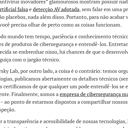
“antivírus inovadores” glamourosos mostram possuir nad
tificial falsa
e
detecção AV adotada
, sem falar em uma p
ão placebos, nada além disso. Portanto, para não acabar 
 você precisa olhar de perto como as coisas funcionam.
odo mundo tem tempo, paciência e conhecimento técnico
s de produtos de cibersegurança e entendê-los. Entret
ecida se embrenhar nisso, há chances de que o desenvolv
uiça com o jargão técnico.
ky Lab, por outro lado, a coisa é o contrário: temos org
logias, publicamos abertamente os detalhes técnicos (s
os certificamos de que qualquer um pode entendê-los se 
nte. Finalmente, somos a
empresa de cibersegurança ma
– ao ponto de estarmos dispostos a compartilhar nossos
speção.
r a transparência e acessibilidade de nossas tecnologias,