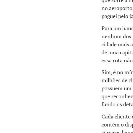
que sorte a 
no aeroporto;
paguei pelo 
Para um banco
nenhum dos p
cidade mais 
de uma capit
essa rota não
Sim, é no mí
milhões de cl
possuem um 
que reconhec
fundo os det
Cada client
contém o disp
serviços banc