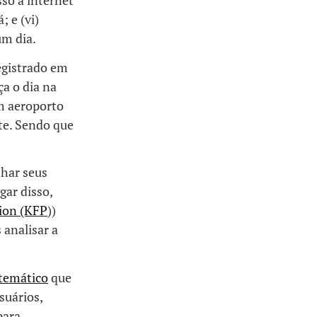
sso à internet
 e (vi)
um dia.
egistrado em
a o dia na
m aeroporto
te. Sendo que
har seus
gar disso,
ion (KFP
))
analisar a
temático
que
suários,
para