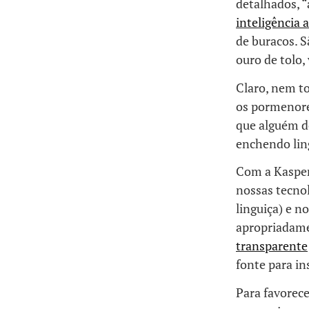
detalhados, 
inteligência ar
de buracos. S
ouro de tolo,
Claro, nem t
os pormenore
que alguém d
enchendo ling
Com a Kaspers
nossas tecno
linguiça) e n
apropriadame
transparente
fonte para in
Para favorece