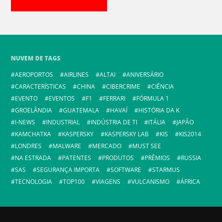
NUVEM DE TAGS
AEROPORTOS
AIRLINES
ALTAI
ANIVERSÁRIO
CARACTERÍSTICAS
CHINA
CIBERCRIME
CIÊNCIA
EVENTO
EVENTOS
F1
FERRARI
FÓRMULA 1
GROELÂNDIA
GUATEMALA
HAVAÍ
HISTÓRIA DA K
I-NEWS
INDUSTRIAL
INDÚSTRIA DE TI
ITÁLIA
JAPÃO
KAMCHATKA
KASPERSKY
KASPERSKY LAB
KIS
KIS2014
LONDRES
MALWARE
MERCADO
MUST SEE
NA ESTRADA
PATENTES
PRODUTOS
PRÊMIOS
RUSSIA
SAS
SEGURANÇA IMPORTA
SOFTWARE
STARMUS
TECNOLOGIA
TOP100
VIAGENS
VULCANISMO
ÁFRICA