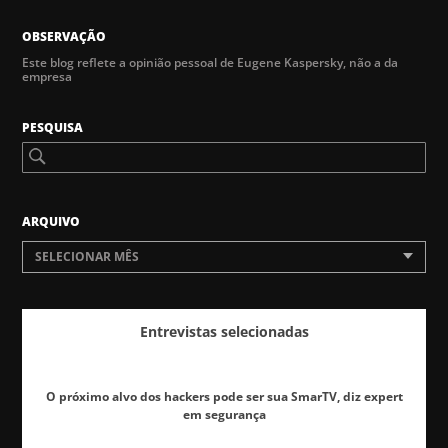
OBSERVAÇÃO
Este blog reflete a opinião pessoal de Eugene Kaspersky, não a da
empresa
PESQUISA
ARQUIVO
SELECIONAR MÊS
Entrevistas selecionadas
O próximo alvo dos hackers pode ser sua SmarTV, diz expert
em segurança